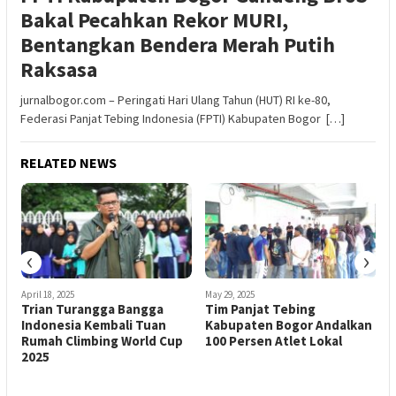
Bakal Pecahkan Rekor MURI,
Bentangkan Bendera Merah Putih
Raksasa
jurnalbogor.com – Peringati Hari Ulang Tahun (HUT) RI ke-80,
Federasi Panjat Tebing Indonesia (FPTI) Kabupaten Bogor […]
RELATED NEWS
‹
›
April 18, 2025
May 29, 2025
A
Trian Turangga Bangga
Tim Panjat Tebing
R
Indonesia Kembali Tuan
Kabupaten Bogor Andalkan
Rumah Climbing World Cup
100 Persen Atlet Lokal
B
2025