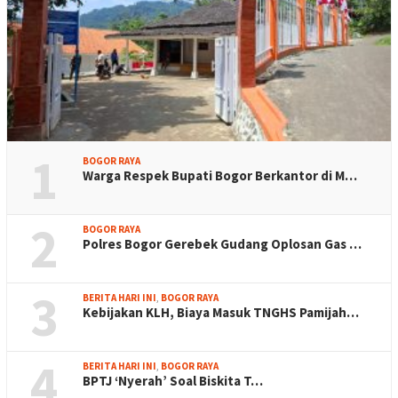
1
BOGOR RAYA
Warga Respek Bupati Bogor Berkantor di M…
2
BOGOR RAYA
Polres Bogor Gerebek Gudang Oplosan Gas …
3
BERITA HARI INI
,
BOGOR RAYA
Kebijakan KLH, Biaya Masuk TNGHS Pamijah…
4
BERITA HARI INI
,
BOGOR RAYA
BPTJ ‘Nyerah’ Soal Biskita T…