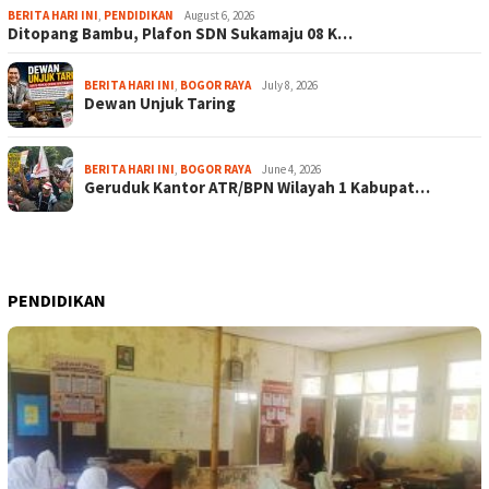
BERITA HARI INI
,
PENDIDIKAN
August 6, 2026
Ditopang Bambu, Plafon SDN Sukamaju 08 K…
BERITA HARI INI
,
BOGOR RAYA
July 8, 2026
Dewan Unjuk Taring
BERITA HARI INI
,
BOGOR RAYA
June 4, 2026
Geruduk Kantor ATR/BPN Wilayah 1 Kabupat…
PENDIDIKAN