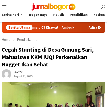
Skip
Mobile
to
Menu
content
Berita Hari Ini
Bogor Raya
Politik
Pendidikan
Nasional
 SDN Sukamaju 08 Khawatir Ambruk
Berita Utama
Adira Expo Merdeka 
Home
Pendidikan
Cegah Stunting di Desa Gunung Sari,
Mahasiswa KKM IUQI Perkenalkan
Nugget Ikan Sehat
Sayyev
August 21, 2025