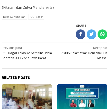
(Fitriani dan Zulva Mahdiah/rls)
Desa Gunung Sari
IUQI Bogor
SHARE
Post
Previous post
Next post
PSB Bogor Lolos ke Semifinal Piala
AMBS Selamatkan Bencana PHK
navigation
Soeratin U-17 Zona Jawa Barat
Massal
RELATED POSTS