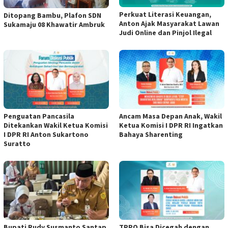
Perkuat Literasi Keuangan,
Ditopang Bambu, Plafon SDN
Anton Ajak Masyarakat Lawan
Sukamaju 08 Khawatir Ambruk
Judi Online dan Pinjol Ilegal
Penguatan Pancasila
Ancam Masa Depan Anak, Wakil
Ditekankan Wakil Ketua Komisi
Ketua Komisi I DPR RI Ingatkan
I DPR RI Anton Sukartono
Bahaya Sharenting
Suratto
Bupati Rudy Susmanto Santap
TPPO Bisa Dicegah dengan