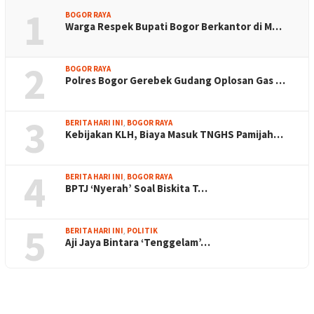
1
BOGOR RAYA
Warga Respek Bupati Bogor Berkantor di M…
2
BOGOR RAYA
Polres Bogor Gerebek Gudang Oplosan Gas …
3
BERITA HARI INI
,
BOGOR RAYA
Kebijakan KLH, Biaya Masuk TNGHS Pamijah…
4
BERITA HARI INI
,
BOGOR RAYA
BPTJ ‘Nyerah’ Soal Biskita T…
5
BERITA HARI INI
,
POLITIK
Aji Jaya Bintara ‘Tenggelam’…