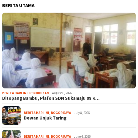
BERITA UTAMA
BERITA HARI INI
,
PENDIDIKAN
August 6, 2026
Ditopang Bambu, Plafon SDN Sukamaju 08 K…
BERITA HARI INI
,
BOGOR RAYA
July 8, 2026
Dewan Unjuk Taring
BERITA HARI INI
,
BOGOR RAYA
June 4, 2026