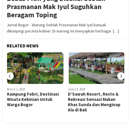
Prasmanan Mak Iyul Suguhkan
Beragam Toping
Jurnal Bogor - Warung Seblak Prasmanan Mak Iyul banyak
dikunjungi pecinta kuliner. Di warung ini menyajikan berbagai […]
RELATED NEWS
‹
›
March 2, 2024
June 13, 2024
A
Kampung Febri, Destinasi
D’Sawah Resort, Resto &
Wisata Kekinian Untuk
Rekreasi Sensasi Makan
W
Warga Bogor
Khas Sunda dan Menginap
Ala di Bali