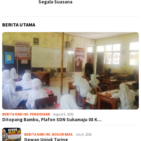
Segala Suasana
BERITA UTAMA
BERITA HARI INI
,
PENDIDIKAN
August 6, 2026
Ditopang Bambu, Plafon SDN Sukamaju 08 K…
BERITA HARI INI
,
BOGOR RAYA
July 8, 2026
Dewan Unjuk Taring