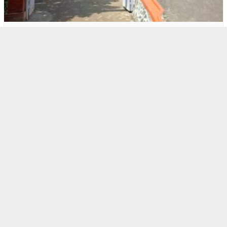
1
BOGOR RAYA
Warga Respek Bupati Bogor Berkantor di M…
2
BOGOR RAYA
Polres Bogor Gerebek Gudang Oplosan Gas …
3
BERITA HARI INI
,
BOGOR RAYA
Kebijakan KLH, Biaya Masuk TNGHS Pamijah…
4
BERITA HARI INI
,
BOGOR RAYA
BPTJ ‘Nyerah’ Soal Biskita T…
5
BERITA HARI INI
,
POLITIK
Aji Jaya Bintara ‘Tenggelam’…