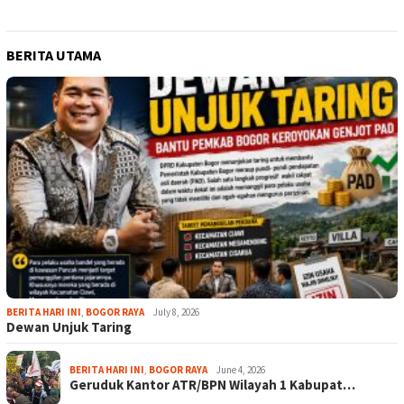
BERITA UTAMA
BERITA HARI INI
,
BOGOR RAYA
July 8, 2026
Dewan Unjuk Taring
BERITA HARI INI
,
BOGOR RAYA
June 4, 2026
Geruduk Kantor ATR/BPN Wilayah 1 Kabupat…