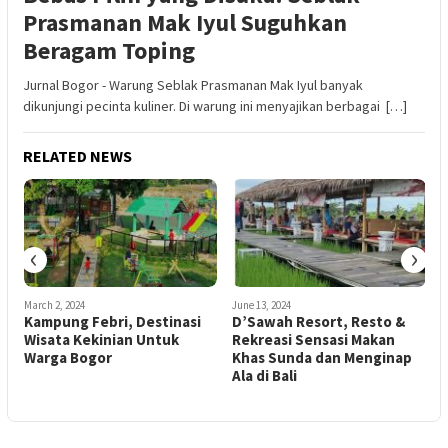
Prasmanan Mak Iyul Suguhkan
Beragam Toping
Jurnal Bogor - Warung Seblak Prasmanan Mak Iyul banyak
dikunjungi pecinta kuliner. Di warung ini menyajikan berbagai […]
RELATED NEWS
‹
›
March 2, 2024
June 13, 2024
A
Kampung Febri, Destinasi
D’Sawah Resort, Resto &
Wisata Kekinian Untuk
Rekreasi Sensasi Makan
W
Warga Bogor
Khas Sunda dan Menginap
Ala di Bali