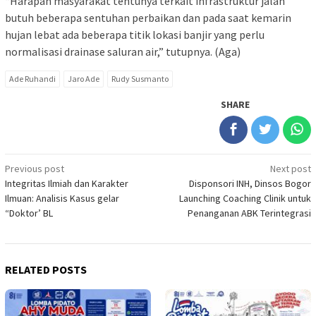
“Harapan masyarakat tentunya terkait infrastruktur jalan
butuh beberapa sentuhan perbaikan dan pada saat kemarin
hujan lebat ada beberapa titik lokasi banjir yang perlu
normalisasi drainase saluran air,” tutupnya. (Aga)
Ade Ruhandi
Jaro Ade
Rudy Susmanto
SHARE
Post
Previous post
Next post
Integritas Ilmiah dan Karakter
Disponsori INH, Dinsos Bogor
navigation
Ilmuan: Analisis Kasus gelar
Launching Coaching Clinik untuk
“Doktor’ BL
Penanganan ABK Terintegrasi
RELATED POSTS