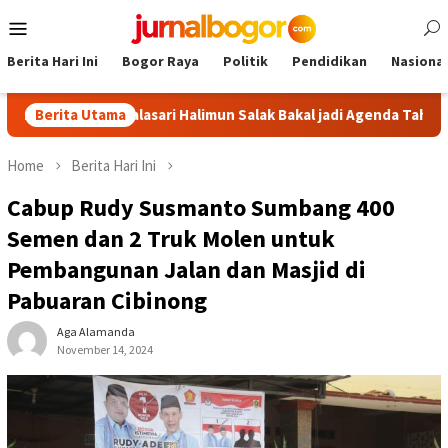
Skip
Mobile
to
Menu
content
Berita Hari Ini
Bogor Raya
Politik
Pendidikan
Nasional
Tour Malasari Halimun Salak Bakal jadi Agenda Tahunan
Berita Utama
G
Home
Berita Hari Ini
Cabup Rudy Susmanto Sumbang 400
Semen dan 2 Truk Molen untuk
Pembangunan Jalan dan Masjid di
Pabuaran Cibinong
Aga Alamanda
November 14, 2024