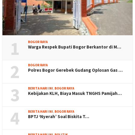
1
BOGOR RAYA
Warga Respek Bupati Bogor Berkantor di M…
2
BOGOR RAYA
Polres Bogor Gerebek Gudang Oplosan Gas …
3
BERITA HARI INI
,
BOGOR RAYA
Kebijakan KLH, Biaya Masuk TNGHS Pamijah…
4
BERITA HARI INI
,
BOGOR RAYA
BPTJ ‘Nyerah’ Soal Biskita T…
BERITA HARI INI
,
POLITIK