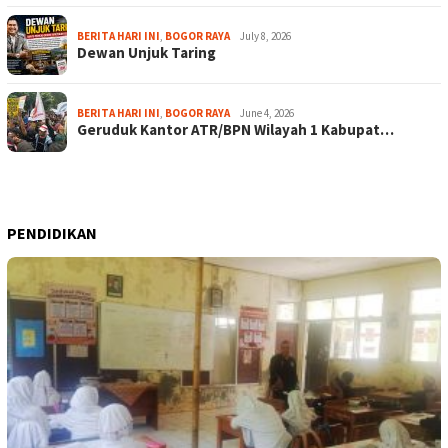
BERITA HARI INI
,
BOGOR RAYA
July 8, 2026
Dewan Unjuk Taring
BERITA HARI INI
,
BOGOR RAYA
June 4, 2026
Geruduk Kantor ATR/BPN Wilayah 1 Kabupat…
PENDIDIKAN