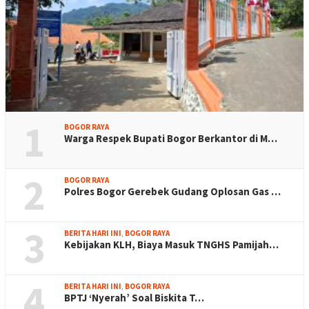
1
BOGOR RAYA
Warga Respek Bupati Bogor Berkantor di M…
2
BOGOR RAYA
Polres Bogor Gerebek Gudang Oplosan Gas …
3
BERITA HARI INI
,
BOGOR RAYA
Kebijakan KLH, Biaya Masuk TNGHS Pamijah…
4
BERITA HARI INI
,
BOGOR RAYA
BPTJ ‘Nyerah’ Soal Biskita T…