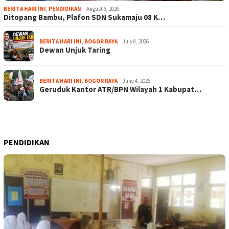
BERITA HARI INI
,
PENDIDIKAN
August 6, 2026
Ditopang Bambu, Plafon SDN Sukamaju 08 K…
BERITA HARI INI
,
BOGOR RAYA
July 8, 2026
Dewan Unjuk Taring
BERITA HARI INI
,
BOGOR RAYA
June 4, 2026
Geruduk Kantor ATR/BPN Wilayah 1 Kabupat…
PENDIDIKAN