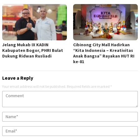
Jelang Mukab IX KADIN
Cibinong City Mall Hadirkan
Kabupaten Bogor, PHRI Bulat
“Kita Indonesia – Kreativitas
Dukung Ridwan Rusliadi
Anak Bangsa” Rayakan HUT RI
ke-81
Leave a Reply
Your email address will not be published.
Required fields are marked
*