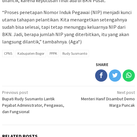
dilantik, karena keputusan final ada di BKN Pusat.
“Proses penetapan Nomor Induk Pegawai (NIP) menjadi kunci
utama tahapan pelantikan. Kita menargetkan setengahnya
sudah bisa selesai, tapi tetap menunggu keluarnya NIP dari
BKN. Jadi, berapa jumlah NIP yang diterbitkan, itu yang akan
langsung dilantik,” tambahnya. (Aga*)
CPNS
Kabupaten Bogor
PPPK
Rudy Susmanto
SHARE
Post
Previous post
Next post
Bupati Rudy Susmanto Lantik
Menteri Hanif Disambut Demo
navigation
Pejabat Administrator, Pengawas,
Warga Puncak
dan Fungsional
RELATED POSTS