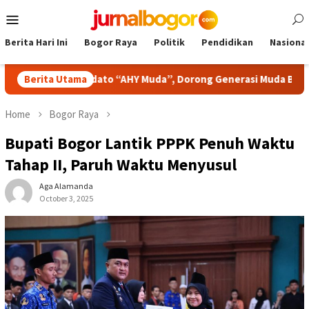
Skip
Mobile
to
Menu
content
Berita Hari Ini
Bogor Raya
Politik
Pendidikan
Nasional
mba Pidato “AHY Muda”, Dorong Generasi Muda Berani Bersuara 
Berita Utama
Home
Bogor Raya
Bupati Bogor Lantik PPPK Penuh Waktu
Tahap II, Paruh Waktu Menyusul
Aga Alamanda
October 3, 2025