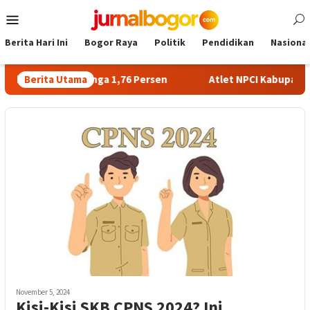
Skip
Mobile
to
Menu
content
Berita Hari Ini
Bogor Raya
Politik
Pendidikan
Nasional
Tawarkan Bunga 1,76 Persen
Berita Utama
Atlet NPCI Kabupaten Bogor
November 5, 2024
Kisi-Kisi SKB CPNS 2024? Ini