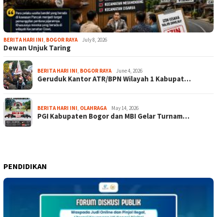
BERITA HARI INI
,
BOGOR RAYA
July 8, 2026
Dewan Unjuk Taring
BERITA HARI INI
,
BOGOR RAYA
June 4, 2026
Geruduk Kantor ATR/BPN Wilayah 1 Kabupat…
BERITA HARI INI
,
OLAHRAGA
May 14, 2026
PGI Kabupaten Bogor dan MBI Gelar Turnam…
PENDIDIKAN