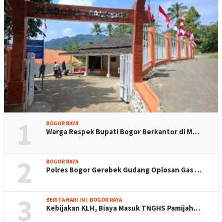
1
BOGOR RAYA
Warga Respek Bupati Bogor Berkantor di M…
2
BOGOR RAYA
Polres Bogor Gerebek Gudang Oplosan Gas …
3
BERITA HARI INI
,
BOGOR RAYA
Kebijakan KLH, Biaya Masuk TNGHS Pamijah…