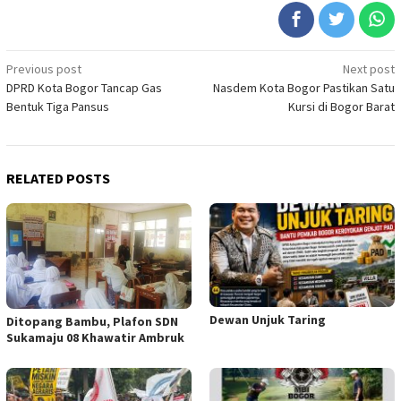
Post
Previous post
Next post
DPRD Kota Bogor Tancap Gas
Nasdem Kota Bogor Pastikan Satu
navigation
Bentuk Tiga Pansus
Kursi di Bogor Barat
RELATED POSTS
Dewan Unjuk Taring
Ditopang Bambu, Plafon SDN
Sukamaju 08 Khawatir Ambruk