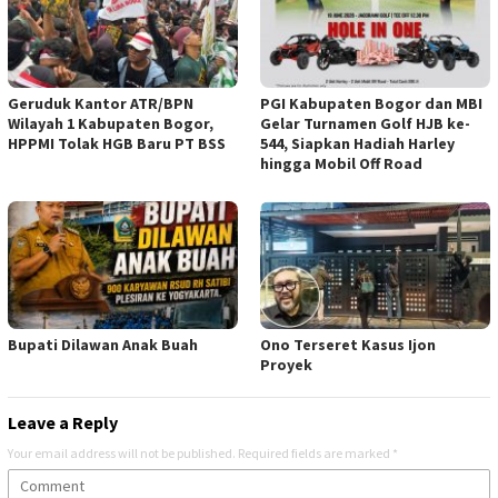
Geruduk Kantor ATR/BPN
PGI Kabupaten Bogor dan MBI
Wilayah 1 Kabupaten Bogor,
Gelar Turnamen Golf HJB ke-
HPPMI Tolak HGB Baru PT BSS
544, Siapkan Hadiah Harley
hingga Mobil Off Road
Bupati Dilawan Anak Buah
Ono Terseret Kasus Ijon
Proyek
Leave a Reply
Your email address will not be published.
Required fields are marked
*