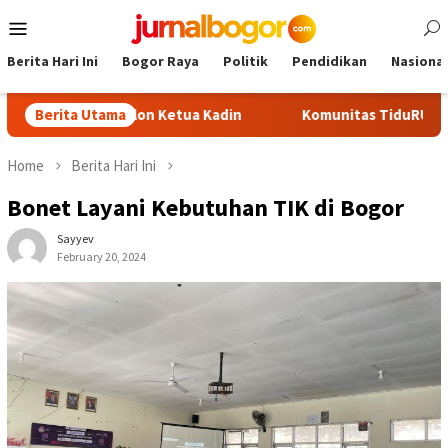
Skip
Mobile
to
Menu
content
Berita Hari Ini
Bogor Raya
Politik
Pendidikan
Nasional
Jadi Calon Ketua Kadin
Berita Utama
Komunitas TiduRUN Jajal Jalur Ba
Home
Berita Hari Ini
Bonet Layani Kebutuhan TIK di Bogor
Sayyev
February 20, 2024