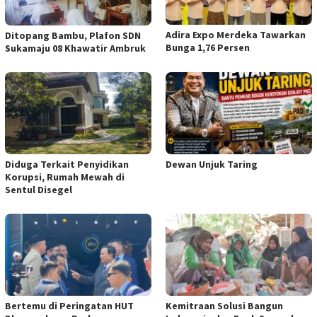
Adira Expo Merdeka Tawarkan
Ditopang Bambu, Plafon SDN
Bunga 1,76 Persen
Sukamaju 08 Khawatir Ambruk
Diduga Terkait Penyidikan
Dewan Unjuk Taring
Korupsi, Rumah Mewah di
Sentul Disegel
Bertemu di Peringatan HUT
Kemitraan Solusi Bangun