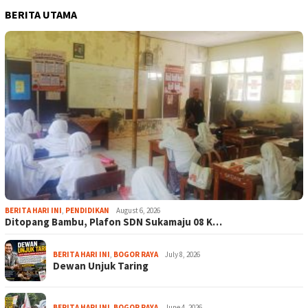
BERITA UTAMA
BERITA HARI INI
,
PENDIDIKAN
August 6, 2026
Ditopang Bambu, Plafon SDN Sukamaju 08 K…
BERITA HARI INI
,
BOGOR RAYA
July 8, 2026
Dewan Unjuk Taring
BERITA HARI INI
,
BOGOR RAYA
June 4, 2026