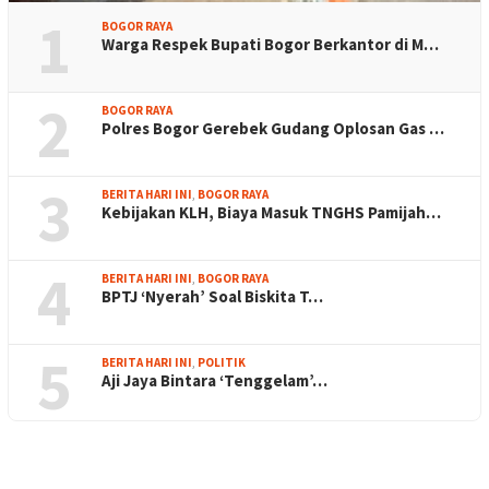
1
BOGOR RAYA
Warga Respek Bupati Bogor Berkantor di M…
2
BOGOR RAYA
Polres Bogor Gerebek Gudang Oplosan Gas …
3
BERITA HARI INI
,
BOGOR RAYA
Kebijakan KLH, Biaya Masuk TNGHS Pamijah…
4
BERITA HARI INI
,
BOGOR RAYA
BPTJ ‘Nyerah’ Soal Biskita T…
5
BERITA HARI INI
,
POLITIK
Aji Jaya Bintara ‘Tenggelam’…