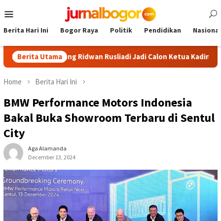
Skip
Mobile
to
Menu
content
Berita Hari Ini
Bogor Raya
Politik
Pendidikan
Nasional
Dukung Ridwan Rusliadi Jadi Calon Ketua Kadin
Berita Utama
Komunita
Home
Berita Hari Ini
BMW Performance Motors Indonesia
Bakal Buka Showroom Terbaru di Sentul
City
Aga Alamanda
December 13, 2024