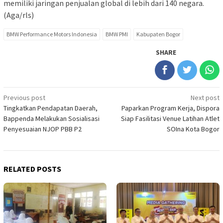
memiliki jaringan penjualan global di lebih dari 140 negara.
(Aga/rls)
BMW Performance Motors Indonesia
BMW PMI
Kabupaten Bogor
SHARE
Post
Previous post
Next post
Tingkatkan Pendapatan Daerah,
Paparkan Program Kerja, Dispora
navigation
Bappenda Melakukan Sosialisasi
Siap Fasilitasi Venue Latihan Atlet
Penyesuaian NJOP PBB P2
SOIna Kota Bogor
RELATED POSTS