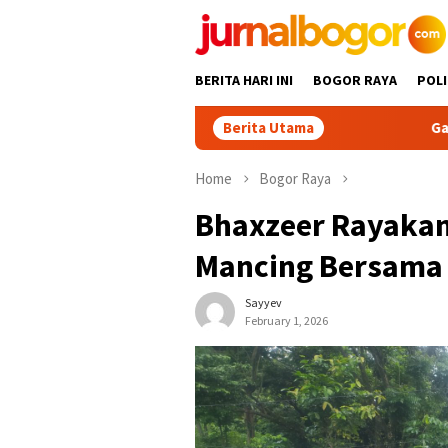
Skip
to
content
BERITA HARI INI
BOGOR RAYA
POLI
Berita Utama
Gabpeknas Dukung 
Home
Bogor Raya
Bhaxzeer Rayakan
Mancing Bersama
Sayyev
February 1, 2026