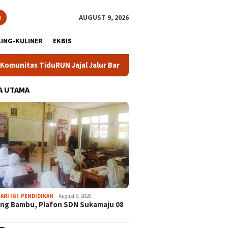
h
AUGUST 9, 2026
ING-KULINER
EKBIS
N Jajal Jalur Baru Trekking dan Trail Run
DPC Partai De
A UTAMA
ARI INI
,
PENDIDIKAN
August 6, 2026
ng Bambu, Plafon SDN Sukamaju 08