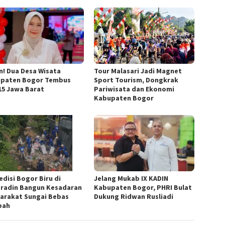
n! Dua Desa Wisata
Tour Malasari Jadi Magnet
paten Bogor Tembus
Sport Tourism, Dongkrak
15 Jawa Barat
Pariwisata dan Ekonomi
Kabupaten Bogor
edisi Bogor Biru di
Jelang Mukab IX KADIN
radin Bangun Kesadaran
Kabupaten Bogor, PHRI Bulat
arakat Sungai Bebas
Dukung Ridwan Rusliadi
pah