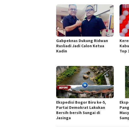
Gabpeknas Dukung Ridwan
Kere
Rusliadi Jadi Calon Ketua
Kabu
Kadin
Top 
Ekspedisi Bogor Biru ke-5,
Eksp
Partai Demokrat Lakukan
Pang
Bersih-bersih Sungai di
Masy
Jasinga
Sam