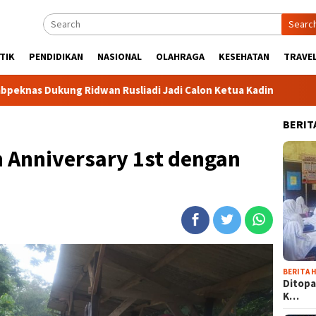
Searc
TIK
PENDIDIKAN
NASIONAL
OLAHRAGA
KESEHATAN
TRAVEL
Ridwan Rusliadi Jadi Calon Ketua Kadin
Komunitas TiduRU
BERIT
 Anniversary 1st dengan
BERITA H
Ditopa
K…