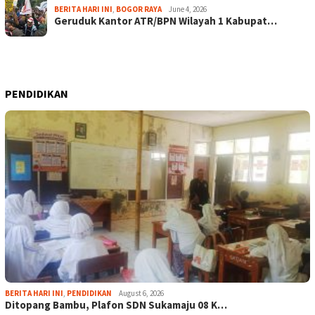
BERITA HARI INI
,
BOGOR RAYA
June 4, 2026
Geruduk Kantor ATR/BPN Wilayah 1 Kabupat…
PENDIDIKAN
BERITA HARI INI
,
PENDIDIKAN
August 6, 2026
Ditopang Bambu, Plafon SDN Sukamaju 08 K…