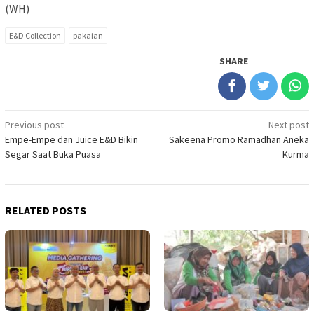
(WH)
E&D Collection
pakaian
SHARE
Post
Previous post
Next post
Empe-Empe dan Juice E&D Bikin
Sakeena Promo Ramadhan Aneka
navigation
Segar Saat Buka Puasa
Kurma
RELATED POSTS