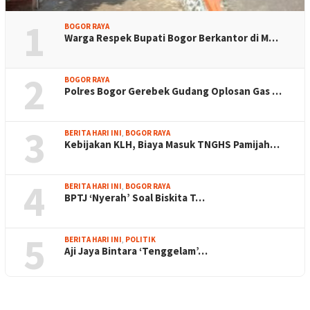
1
BOGOR RAYA
Warga Respek Bupati Bogor Berkantor di M…
2
BOGOR RAYA
Polres Bogor Gerebek Gudang Oplosan Gas …
3
BERITA HARI INI
,
BOGOR RAYA
Kebijakan KLH, Biaya Masuk TNGHS Pamijah…
4
BERITA HARI INI
,
BOGOR RAYA
BPTJ ‘Nyerah’ Soal Biskita T…
5
BERITA HARI INI
,
POLITIK
Aji Jaya Bintara ‘Tenggelam’…