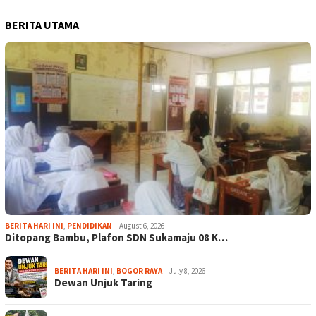
BERITA UTAMA
BERITA HARI INI
,
PENDIDIKAN
August 6, 2026
Ditopang Bambu, Plafon SDN Sukamaju 08 K…
BERITA HARI INI
,
BOGOR RAYA
July 8, 2026
Dewan Unjuk Taring