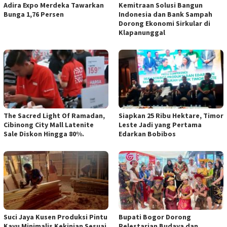
Adira Expo Merdeka Tawarkan
Kemitraan Solusi Bangun
Bunga 1,76 Persen
Indonesia dan Bank Sampah
Dorong Ekonomi Sirkular di
Klapanunggal
The Sacred Light Of Ramadan,
Siapkan 25 Ribu Hektare, Timor
Cibinong City Mall Latenite
Leste Jadi yang Pertama
Sale Diskon Hingga 80%.
Edarkan Bobibos
Suci Jaya Kusen Produksi Pintu
Bupati Bogor Dorong
Kayu Minimalis Kekinian Sesuai
Pelestarian Budaya dan