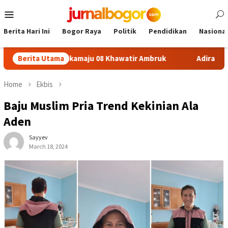
Skip
Mobile
to
Menu
content
Berita Hari Ini
Bogor Raya
Politik
Pendidikan
Nasional
on SDN Sukamaju 08 Khawatir Ambruk
Berita Utama
Adira Expo Merdeka
Home
Ekbis
Baju Muslim Pria Trend Kekinian Ala
Aden
Sayyev
March 18, 2024