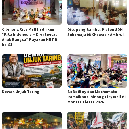
Cibinong City Mall Hadirkan
Ditopang Bambu, Plafon SDN
“Kita Indonesia – Kreativitas
Sukamaju 08 Khawatir Ambruk
Anak Bangsa” Rayakan HUT RI
ke-81
Dewan Unjuk Taring
BoBoiBoy dan Mechamato
Ramaikan Cibinong City Mall di
Monsta Fiesta 2026