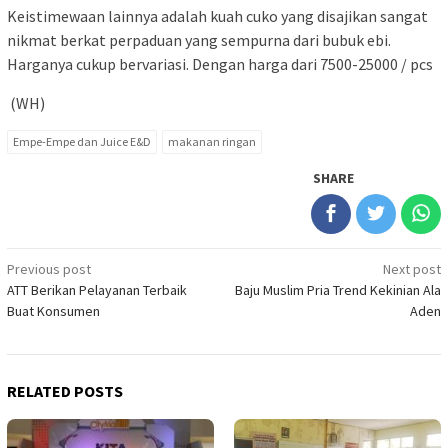
Keistimewaan lainnya adalah kuah cuko yang disajikan sangat
nikmat berkat perpaduan yang sempurna dari bubuk ebi.
Harganya cukup bervariasi. Dengan harga dari 7500-25000 / pcs
(WH)
Empe-Empe dan Juice E&D
makanan ringan
SHARE
Post
Previous post
Next post
ATT Berikan Pelayanan Terbaik
Baju Muslim Pria Trend Kekinian Ala
navigation
Buat Konsumen
Aden
RELATED POSTS