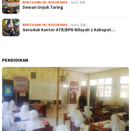
BERITA HARI INI
,
BOGOR RAYA
July 8, 2026
Dewan Unjuk Taring
BERITA HARI INI
,
BOGOR RAYA
June 4, 2026
Geruduk Kantor ATR/BPN Wilayah 1 Kabupat…
PENDIDIKAN