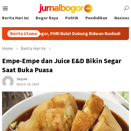
Skip
Mobile
to
Menu
content
Berita Hari Ini
Bogor Raya
Politik
Pendidikan
Nasional
aten Bogor, PHRI Bulat Dukung Ridwan Rusliadi
Berita Utama
Cibinong
Home
Berita Hari Ini
Empe-Empe dan Juice E&D Bikin Segar
Saat Buka Puasa
Sayyev
March 18, 2024