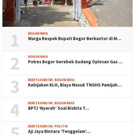
1
BOGOR RAYA
Warga Respek Bupati Bogor Berkantor di M…
2
BOGOR RAYA
Polres Bogor Gerebek Gudang Oplosan Gas …
3
BERITA HARI INI
,
BOGOR RAYA
Kebijakan KLH, Biaya Masuk TNGHS Pamijah…
4
BERITA HARI INI
,
BOGOR RAYA
BPTJ ‘Nyerah’ Soal Biskita T…
5
BERITA HARI INI
,
POLITIK
Aji Jaya Bintara ‘Tenggelam’…