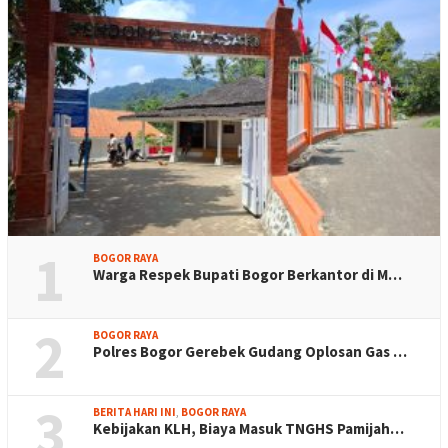
1
BOGOR RAYA
Warga Respek Bupati Bogor Berkantor di M…
2
BOGOR RAYA
Polres Bogor Gerebek Gudang Oplosan Gas …
3
BERITA HARI INI
,
BOGOR RAYA
Kebijakan KLH, Biaya Masuk TNGHS Pamijah…