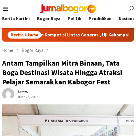
Skip
Mobile
to
Menu
content
Berita Hari Ini
Bogor Raya
Politik
Pendidikan
Nasional
irkan Kompetisi Lintas Generasi, Uji Kekompakan dan Strategi
Berita Utama
Home
Bogor Raya
Antam Tampilkan Mitra Binaan, Tata
Boga Destinasi Wisata Hingga Atraksi
Pelajar Semarakkan Kabogor Fest
Sayyev
June 25, 2025