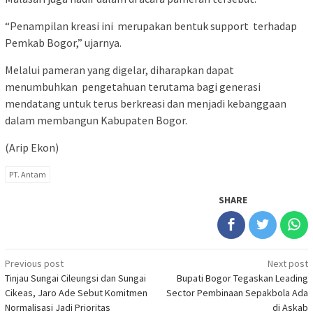
“Penampilan kreasi ini merupakan bentuk support terhadap
Pemkab Bogor,” ujarnya.
Melalui pameran yang digelar, diharapkan dapat
menumbuhkan pengetahuan terutama bagi generasi
mendatang untuk terus berkreasi dan menjadi kebanggaan
dalam membangun Kabupaten Bogor.
(Arip Ekon)
PT. Antam
SHARE
Post
Previous post
Next post
Tinjau Sungai Cileungsi dan Sungai
Bupati Bogor Tegaskan Leading
navigation
Cikeas, Jaro Ade Sebut Komitmen
Sector Pembinaan Sepakbola Ada
Normalisasi Jadi Prioritas
di Askab