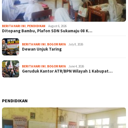
BERITA HARI INI
,
PENDIDIKAN
August 6, 2026
Ditopang Bambu, Plafon SDN Sukamaju 08 K…
BERITA HARI INI
,
BOGOR RAYA
July 8, 2026
Dewan Unjuk Taring
BERITA HARI INI
,
BOGOR RAYA
June 4, 2026
Geruduk Kantor ATR/BPN Wilayah 1 Kabupat…
PENDIDIKAN