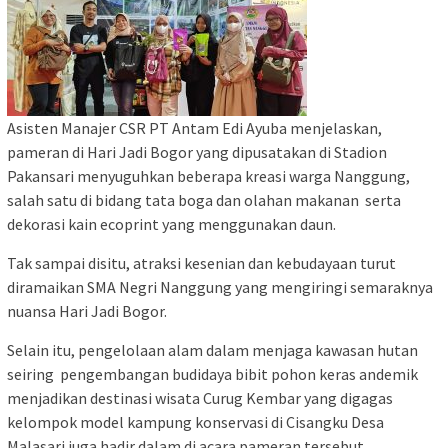
Asisten Manajer CSR PT Antam Edi Ayuba menjelaskan,
pameran di Hari Jadi Bogor yang dipusatakan di Stadion
Pakansari menyuguhkan beberapa kreasi warga Nanggung,
salah satu di bidang tata boga dan olahan makanan serta
dekorasi kain ecoprint yang menggunakan daun.
Tak sampai disitu, atraksi kesenian dan kebudayaan turut
diramaikan SMA Negri Nanggung yang mengiringi semaraknya
nuansa Hari Jadi Bogor.
Selain itu, pengelolaan alam dalam menjaga kawasan hutan
seiring pengembangan budidaya bibit pohon keras andemik
menjadikan destinasi wisata Curug Kembar yang digagas
kelompok model kampung konservasi di Cisangku Desa
Malasari juga hadir dalam di acara pameran tersebut.