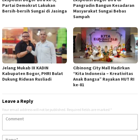
Partai Demokrat Lakukan
Pangradin Bangun Kesadaran
Bersih-bersih Sungai di Jasinga
Masyarakat Sungai Bebas
Sampah
Jelang Mukab IX KADIN
Cibinong City Mall Hadirkan
Kabupaten Bogor, PHRI Bulat
“Kita Indonesia – Kreativitas
Dukung Ridwan Rusliadi
Anak Bangsa” Rayakan HUT RI
ke-81
Leave a Reply
Your email address will not be published.
Required fields are marked
*