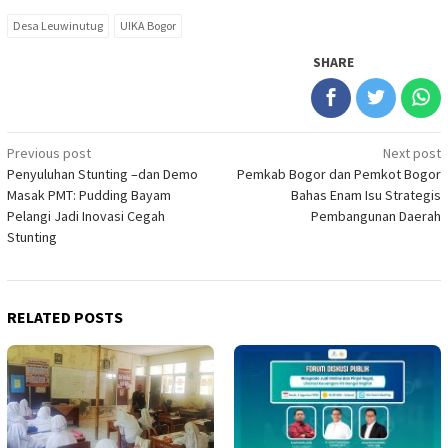
Desa Leuwinutug
UIKA Bogor
SHARE
Post
Previous post
Next post
Penyuluhan Stunting –dan Demo
Pemkab Bogor dan Pemkot Bogor
navigation
Masak PMT: Pudding Bayam
Bahas Enam Isu Strategis
Pelangi Jadi Inovasi Cegah
Pembangunan Daerah
Stunting
RELATED POSTS