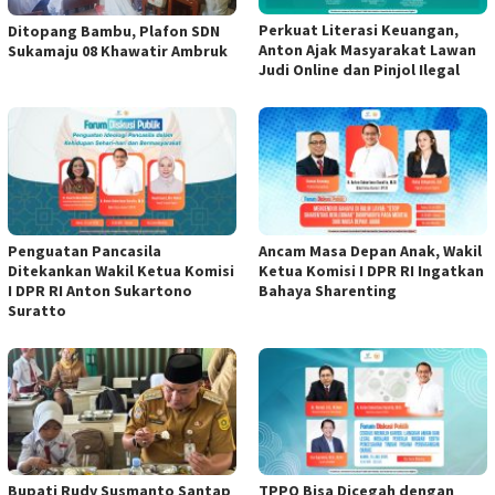
Perkuat Literasi Keuangan,
Ditopang Bambu, Plafon SDN
Anton Ajak Masyarakat Lawan
Sukamaju 08 Khawatir Ambruk
Judi Online dan Pinjol Ilegal
Penguatan Pancasila
Ancam Masa Depan Anak, Wakil
Ditekankan Wakil Ketua Komisi
Ketua Komisi I DPR RI Ingatkan
I DPR RI Anton Sukartono
Bahaya Sharenting
Suratto
Bupati Rudy Susmanto Santap
TPPO Bisa Dicegah dengan