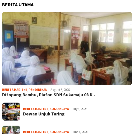
BERITA UTAMA
BERITA HARI INI
,
PENDIDIKAN
August 6, 2026
Ditopang Bambu, Plafon SDN Sukamaju 08 K…
BERITA HARI INI
,
BOGOR RAYA
July 8, 2026
Dewan Unjuk Taring
BERITA HARI INI
,
BOGOR RAYA
June 4, 2026