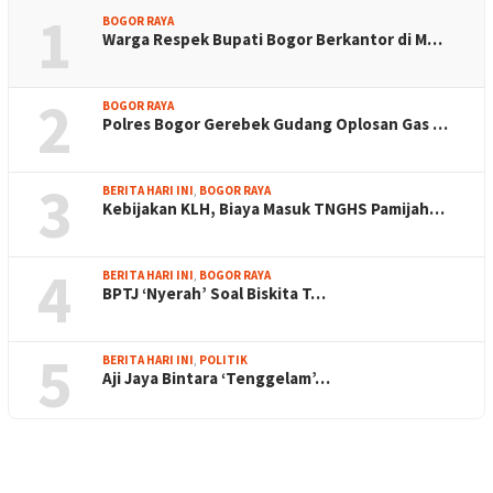
1
BOGOR RAYA
Warga Respek Bupati Bogor Berkantor di M…
2
BOGOR RAYA
Polres Bogor Gerebek Gudang Oplosan Gas …
3
BERITA HARI INI
,
BOGOR RAYA
Kebijakan KLH, Biaya Masuk TNGHS Pamijah…
4
BERITA HARI INI
,
BOGOR RAYA
BPTJ ‘Nyerah’ Soal Biskita T…
5
BERITA HARI INI
,
POLITIK
Aji Jaya Bintara ‘Tenggelam’…