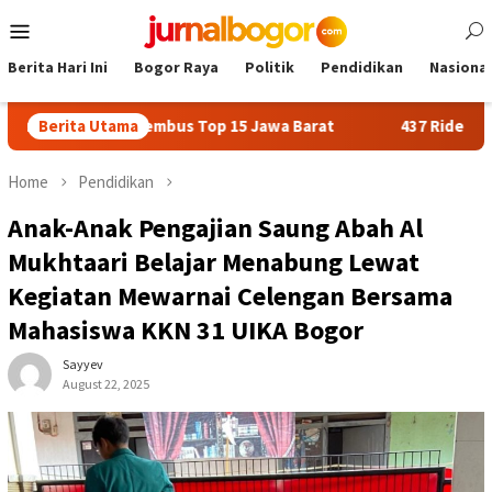
Skip
Mobile
to
Menu
content
Berita Hari Ini
Bogor Raya
Politik
Pendidikan
Nasional
Bogor Tembus Top 15 Jawa Barat
Berita Utama
437 Rider dari 18 Provin
Home
Pendidikan
Anak-Anak Pengajian Saung Abah Al
Mukhtaari Belajar Menabung Lewat
Kegiatan Mewarnai Celengan Bersama
Mahasiswa KKN 31 UIKA Bogor
Sayyev
August 22, 2025