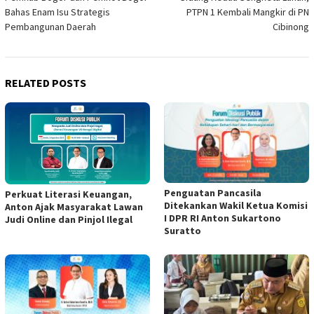
navigation
Bahas Enam Isu Strategis
PTPN 1 Kembali Mangkir di PN
Pembangunan Daerah
Cibinong
RELATED POSTS
Penguatan Pancasila
Perkuat Literasi Keuangan,
Ditekankan Wakil Ketua Komisi
Anton Ajak Masyarakat Lawan
I DPR RI Anton Sukartono
Judi Online dan Pinjol Ilegal
Suratto