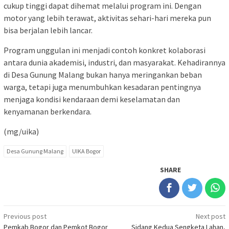
cukup tinggi dapat dihemat melalui program ini. Dengan
motor yang lebih terawat, aktivitas sehari-hari mereka pun
bisa berjalan lebih lancar.
Program unggulan ini menjadi contoh konkret kolaborasi
antara dunia akademisi, industri, dan masyarakat. Kehadirannya
di Desa Gunung Malang bukan hanya meringankan beban
warga, tetapi juga menumbuhkan kesadaran pentingnya
menjaga kondisi kendaraan demi keselamatan dan
kenyamanan berkendara.
(mg/uika)
Desa Gunung Malang
UIKA Bogor
SHARE
Post
Previous post
Next post
Pemkab Bogor dan Pemkot Bogor
Sidang Kedua Sengketa Lahan,