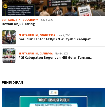
BERITA HARI INI
,
BOGOR RAYA
July 8, 2026
Dewan Unjuk Taring
BERITA HARI INI
,
BOGOR RAYA
June 4, 2026
Geruduk Kantor ATR/BPN Wilayah 1 Kabupat…
BERITA HARI INI
,
OLAHRAGA
May 14, 2026
PGI Kabupaten Bogor dan MBI Gelar Turnam…
PENDIDIKAN