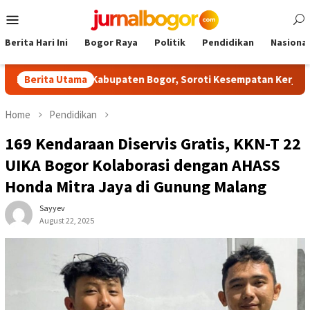
Skip
Mobile
to
Menu
content
Berita Hari Ini
Bogor Raya
Politik
Pendidikan
Nasional
itas NPCI Kabupaten Bogor, Soroti Kesempatan Kerja yang Setara
Berita Utama
Home
Pendidikan
169 Kendaraan Diservis Gratis, KKN-T 22
UIKA Bogor Kolaborasi dengan AHASS
Honda Mitra Jaya di Gunung Malang
Sayyev
August 22, 2025