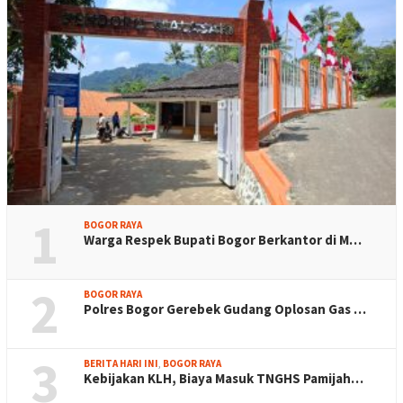
1
BOGOR RAYA
Warga Respek Bupati Bogor Berkantor di M…
2
BOGOR RAYA
Polres Bogor Gerebek Gudang Oplosan Gas …
3
BERITA HARI INI
,
BOGOR RAYA
Kebijakan KLH, Biaya Masuk TNGHS Pamijah…