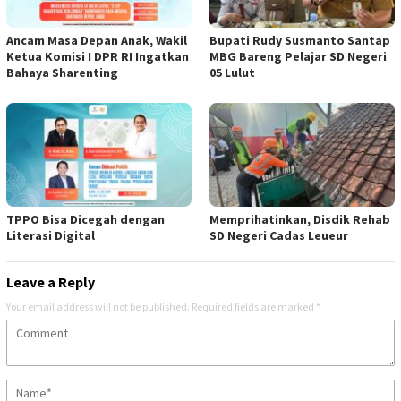
Ancam Masa Depan Anak, Wakil
Bupati Rudy Susmanto Santap
Ketua Komisi I DPR RI Ingatkan
MBG Bareng Pelajar SD Negeri
Bahaya Sharenting
05 Lulut
TPPO Bisa Dicegah dengan
Memprihatinkan, Disdik Rehab
Literasi Digital
SD Negeri Cadas Leueur
Leave a Reply
Your email address will not be published.
Required fields are marked
*