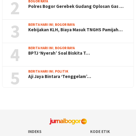
2
BOGOR RAYA
Polres Bogor Gerebek Gudang Oplosan Gas …
3
BERITA HARI INI
,
BOGOR RAYA
Kebijakan KLH, Biaya Masuk TNGHS Pamijah…
4
BERITA HARI INI
,
BOGOR RAYA
BPTJ ‘Nyerah’ Soal Biskita T…
5
BERITA HARI INI
,
POLITIK
Aji Jaya Bintara ‘Tenggelam’…
INDEKS
KODE ETIK