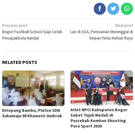
Post
Previous post
Next post
Bogor Football School Siap Cetak
Lari di SSA, Pensiunan Meninggal di
navigation
Pesepakbola Handal
Depan Pintu Kebun Raya
RELATED POSTS
Atlet NPCI Kabupaten Bogor
Ditopang Bambu, Plafon SDN
Sabet Tujuh Medali di
Sukamaju 08 Khawatir Ambruk
Pusrehab Kemhan Shooting
Para Sport 2026