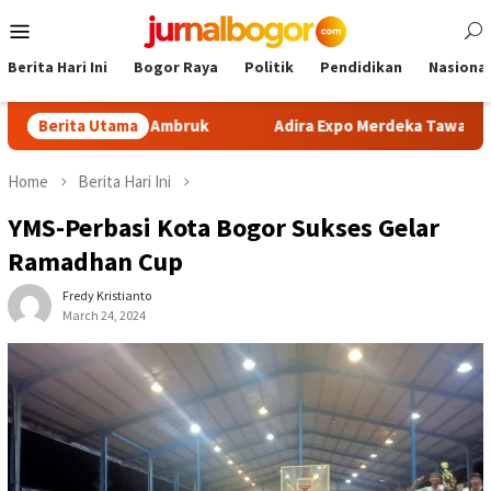
Skip
Mobile
to
Menu
content
Berita Hari Ini
Bogor Raya
Politik
Pendidikan
Nasional
 Khawatir Ambruk
Berita Utama
Adira Expo Merdeka Tawarkan Bunga 1
Home
Berita Hari Ini
YMS-Perbasi Kota Bogor Sukses Gelar
Ramadhan Cup
Fredy Kristianto
March 24, 2024