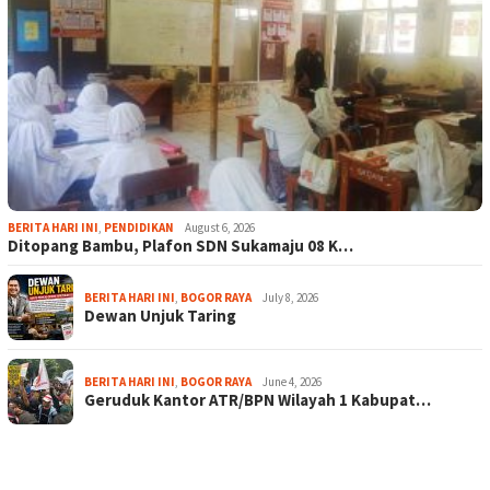
BERITA HARI INI
,
PENDIDIKAN
August 6, 2026
Ditopang Bambu, Plafon SDN Sukamaju 08 K…
BERITA HARI INI
,
BOGOR RAYA
July 8, 2026
Dewan Unjuk Taring
BERITA HARI INI
,
BOGOR RAYA
June 4, 2026
Geruduk Kantor ATR/BPN Wilayah 1 Kabupat…