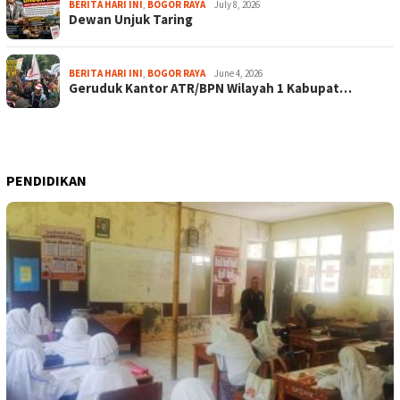
BERITA HARI INI
,
BOGOR RAYA
July 8, 2026
Dewan Unjuk Taring
BERITA HARI INI
,
BOGOR RAYA
June 4, 2026
Geruduk Kantor ATR/BPN Wilayah 1 Kabupat…
PENDIDIKAN