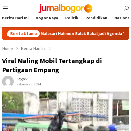
Skip
Mobile
to
Menu
content
Berita Hari Ini
Bogor Raya
Politik
Pendidikan
Nasional
r: Tour Malasari Halimun Salak Bakal jadi Agenda Tahunan
Berita Utama
Home
Berita Hari Ini
Viral Maling Mobil Tertangkap di
Pertigaan Empang
Sayyev
February 3, 2024