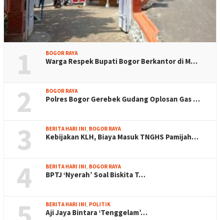
1
BOGOR RAYA
Warga Respek Bupati Bogor Berkantor di M…
2
BOGOR RAYA
Polres Bogor Gerebek Gudang Oplosan Gas …
3
BERITA HARI INI
,
BOGOR RAYA
Kebijakan KLH, Biaya Masuk TNGHS Pamijah…
4
BERITA HARI INI
,
BOGOR RAYA
BPTJ ‘Nyerah’ Soal Biskita T…
5
BERITA HARI INI
,
POLITIK
Aji Jaya Bintara ‘Tenggelam’…