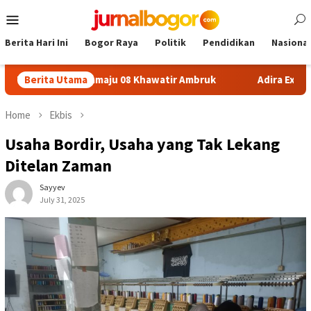
Skip
Mobile
to
Menu
content
Berita Hari Ini
Bogor Raya
Politik
Pendidikan
Nasional
 SDN Sukamaju 08 Khawatir Ambruk
Berita Utama
Adira Expo Merdeka 
Home
Ekbis
Usaha Bordir, Usaha yang Tak Lekang
Ditelan Zaman
Sayyev
July 31, 2025