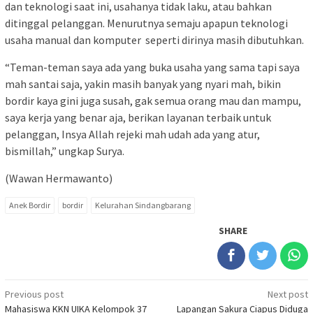
dan teknologi saat ini, usahanya tidak laku, atau bahkan
ditinggal pelanggan. Menurutnya semaju apapun teknologi
usaha manual dan komputer seperti dirinya masih dibutuhkan.
“Teman-teman saya ada yang buka usaha yang sama tapi saya
mah santai saja, yakin masih banyak yang nyari mah, bikin
bordir kaya gini juga susah, gak semua orang mau dan mampu,
saya kerja yang benar aja, berikan layanan terbaik untuk
pelanggan, Insya Allah rejeki mah udah ada yang atur,
bismillah,” ungkap Surya.
(Wawan Hermawanto)
Anek Bordir
bordir
Kelurahan Sindangbarang
SHARE
Post
Previous post
Next post
Mahasiswa KKN UIKA Kelompok 37
Lapangan Sakura Ciapus Diduga