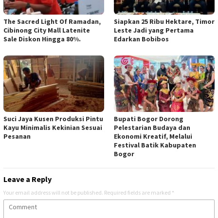
The Sacred Light Of Ramadan,
Siapkan 25 Ribu Hektare, Timor
Cibinong City Mall Latenite
Leste Jadi yang Pertama
Sale Diskon Hingga 80%.
Edarkan Bobibos
Suci Jaya Kusen Produksi Pintu
Bupati Bogor Dorong
Kayu Minimalis Kekinian Sesuai
Pelestarian Budaya dan
Pesanan
Ekonomi Kreatif, Melalui
Festival Batik Kabupaten
Bogor
Leave a Reply
Your email address will not be published.
Required fields are marked
*