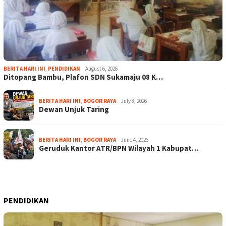
BERITA HARI INI
,
PENDIDIKAN
August 6, 2026
Ditopang Bambu, Plafon SDN Sukamaju 08 K…
BERITA HARI INI
,
BOGOR RAYA
July 8, 2026
Dewan Unjuk Taring
BERITA HARI INI
,
BOGOR RAYA
June 4, 2026
Geruduk Kantor ATR/BPN Wilayah 1 Kabupat…
PENDIDIKAN