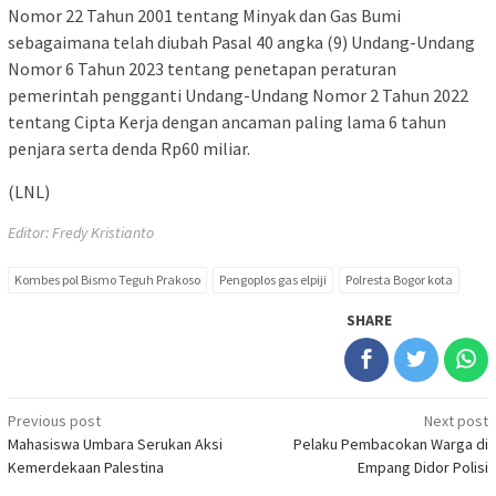
Nomor 22 Tahun 2001 tentang Minyak dan Gas Bumi
sebagaimana telah diubah Pasal 40 angka (9) Undang-Undang
Nomor 6 Tahun 2023 tentang penetapan peraturan
pemerintah pengganti Undang-Undang Nomor 2 Tahun 2022
tentang Cipta Kerja dengan ancaman paling lama 6 tahun
penjara serta denda Rp60 miliar.
(LNL)
Editor: Fredy Kristianto
Kombes pol Bismo Teguh Prakoso
Pengoplos gas elpiji
Polresta Bogor kota
SHARE
Post
Previous post
Next post
Mahasiswa Umbara Serukan Aksi
Pelaku Pembacokan Warga di
navigation
Kemerdekaan Palestina
Empang Didor Polisi