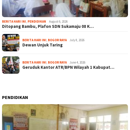
BERITA HARI INI
,
PENDIDIKAN
August 6, 2026
Ditopang Bambu, Plafon SDN Sukamaju 08 K…
BERITA HARI INI
,
BOGOR RAYA
July 8, 2026
Dewan Unjuk Taring
BERITA HARI INI
,
BOGOR RAYA
June 4, 2026
Geruduk Kantor ATR/BPN Wilayah 1 Kabupat…
PENDIDIKAN