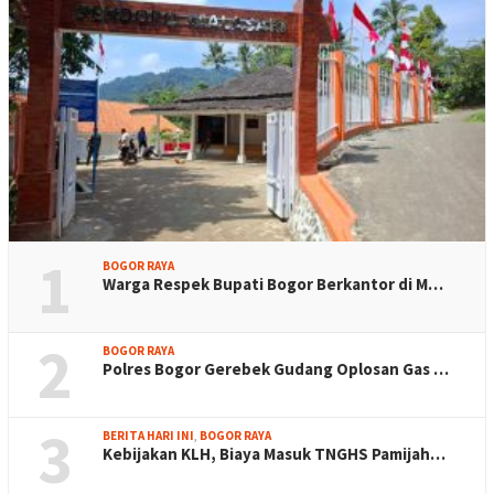
1
BOGOR RAYA
Warga Respek Bupati Bogor Berkantor di M…
2
BOGOR RAYA
Polres Bogor Gerebek Gudang Oplosan Gas …
3
BERITA HARI INI
,
BOGOR RAYA
Kebijakan KLH, Biaya Masuk TNGHS Pamijah…