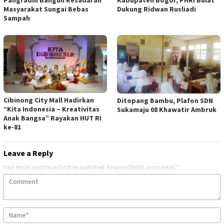
Pangradin Bangun Kesadaran
Kabupaten Bogor, PHRI Bulat
Masyarakat Sungai Bebas
Dukung Ridwan Rusliadi
Sampah
Cibinong City Mall Hadirkan
Ditopang Bambu, Plafon SDN
“Kita Indonesia – Kreativitas
Sukamaju 08 Khawatir Ambruk
Anak Bangsa” Rayakan HUT RI
ke-81
Leave a Reply
Your email address will not be published.
Required fields are marked
*