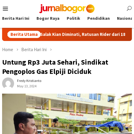
Skip
Mobile
to
Menu
content
Berita Hari Ini
Bogor Raya
Politik
Pendidikan
Nasional
Halimun Salak Kian Diminati, Ratusan Rider dari 18 Provinsi Rama
Berita Utama
Home
Berita Hari Ini
Untung Rp3 Juta Sehari, Sindikat
Pengoplos Gas Elpiji Diciduk
Fredy Kristianto
May 13, 2024