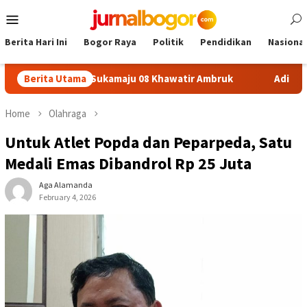
Skip
Mobile
to
Menu
content
Berita Hari Ini
Bogor Raya
Politik
Pendidikan
Nasional
lafon SDN Sukamaju 08 Khawatir Ambruk
Berita Utama
Adira Expo Mer
Home
Olahraga
Untuk Atlet Popda dan Peparpeda, Satu
Medali Emas Dibandrol Rp 25 Juta
Aga Alamanda
February 4, 2026