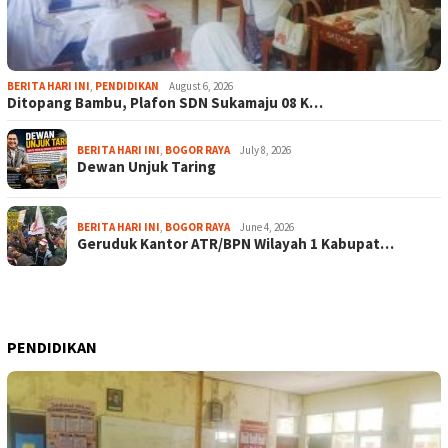
BERITA HARI INI
,
PENDIDIKAN
August 6, 2026
Ditopang Bambu, Plafon SDN Sukamaju 08 K…
BERITA HARI INI
,
BOGOR RAYA
July 8, 2026
Dewan Unjuk Taring
BERITA HARI INI
,
BOGOR RAYA
June 4, 2026
Geruduk Kantor ATR/BPN Wilayah 1 Kabupat…
PENDIDIKAN