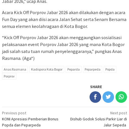
Jabar 2026,” ucap Anas.
Acara Kick Off Porprov Jabar 2026 akan dilakukan dengan acara
Fun Day yang akan diisi acara Jalan Sehat serta Senam Bersama
semua elemen keolahragaan di Kota Bogor.
“Kick Off Porprov Jabar 2026 akan menggaungkan sosialisasi
pelaksanaan event Porprov Jabar 2026 yang mana Kota Bogor
jadi salah satu tuan rumah penyelenggaranya,” pungkas Anas
Rasmana. (Aga*)
Anas Rasmana
Kadispora Kota Bogor
Peparda
Peparpeda
Popda
Porprov
SHARE
Post
Previous post
Next post
KONI Apresiasi Pemberian Bonus
Dishub Godok Solusi Parkir Liar di
navigation
Popda dan Peparpeda
Jalur Sepeda