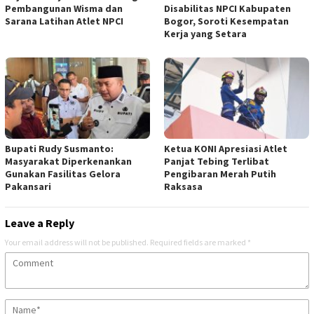
Pembangunan Wisma dan
Disabilitas NPCI Kabupaten
Sarana Latihan Atlet NPCI
Bogor, Soroti Kesempatan
Kerja yang Setara
Bupati Rudy Susmanto:
Ketua KONI Apresiasi Atlet
Masyarakat Diperkenankan
Panjat Tebing Terlibat
Gunakan Fasilitas Gelora
Pengibaran Merah Putih
Pakansari
Raksasa
Leave a Reply
Your email address will not be published.
Required fields are marked
*