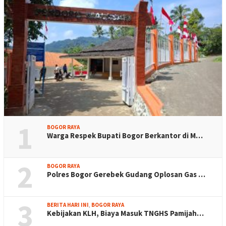
1
BOGOR RAYA
Warga Respek Bupati Bogor Berkantor di M…
2
BOGOR RAYA
Polres Bogor Gerebek Gudang Oplosan Gas …
3
BERITA HARI INI
,
BOGOR RAYA
Kebijakan KLH, Biaya Masuk TNGHS Pamijah…