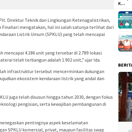
K…
Plt. Direktur Teknik dan Lingkungan Ketenagalistrikan,
 Finahari mengatakan, hal ini salah satunya terlihat dari
ndaraan Listrik Umum (SPKLU) yang telah mencapai
 mencapai 4.186 unit yang tersebar di 2.789 lokasi.
aterai telah terbangun adalah 1.902 unit,” ujar Ida.
BERIT
ah infrastruktur tersebut mencerminkan dukungan
ujudkan ekosistem kendaraan listrik yang andal dan
U juga telah disusun hingga tahun 2030, dengan fokus
 teknologi pengisian, serta kewajiban pembangunan di
a menegaskan pentingnya aspek keselamatan
an SPKLU komersial, privat, maupun fasilitas swap