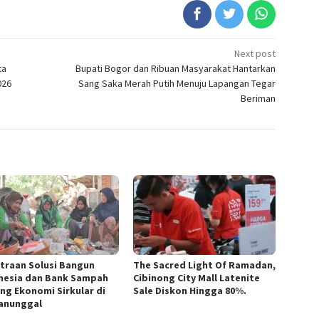
Next post
ta
Bupati Bogor dan Ribuan Masyarakat Hantarkan
026
Sang Saka Merah Putih Menuju Lapangan Tegar
Beriman
traan Solusi Bangun
The Sacred Light Of Ramadan,
nesia dan Bank Sampah
Cibinong City Mall Latenite
ng Ekonomi Sirkular di
Sale Diskon Hingga 80%.
anunggal