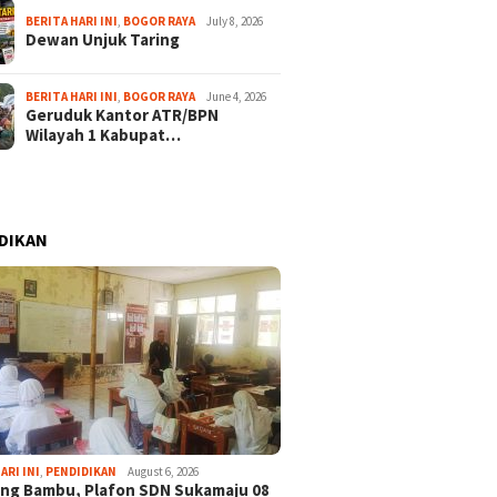
BERITA HARI INI
,
BOGOR RAYA
July 8, 2026
Dewan Unjuk Taring
BERITA HARI INI
,
BOGOR RAYA
June 4, 2026
Geruduk Kantor ATR/BPN
Wilayah 1 Kabupat…
DIKAN
ARI INI
,
PENDIDIKAN
August 6, 2026
ng Bambu, Plafon SDN Sukamaju 08