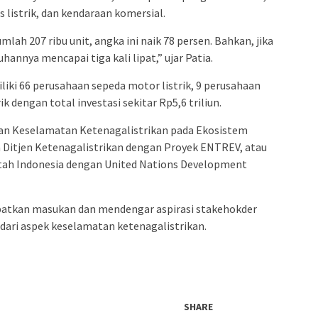
s listrik, dan kendaraan komersial.
lah 207 ribu unit, angka ini naik 78 persen. Bahkan, jika
annya mencapai tiga kali lipat,” ujar Patia.
liki 66 perusahaan sepeda motor listrik, 9 perusahaan
rik dengan total investasi sekitar Rp5,6 triliun.
n Keselamatan Ketenagalistrikan pada Ekosistem
Ditjen Ketenagalistrikan dengan Proyek ENTREV, atau
tah Indonesia dengan United Nations Development
patkan masukan dan mendengar aspirasi stakehokder
ari aspek keselamatan ketenagalistrikan.
SHARE