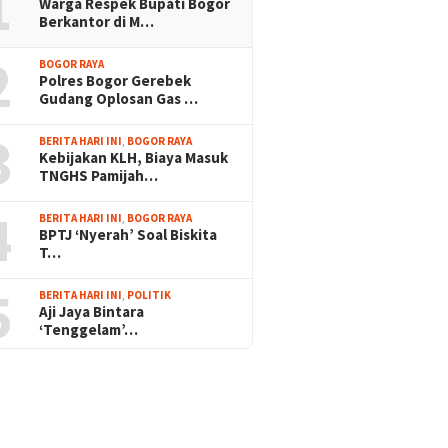
1
Warga Respek Bupati Bogor
Berkantor di M…
2
BOGOR RAYA
Polres Bogor Gerebek
Gudang Oplosan Gas …
3
BERITA HARI INI
,
BOGOR RAYA
Kebijakan KLH, Biaya Masuk
TNGHS Pamijah…
4
BERITA HARI INI
,
BOGOR RAYA
BPTJ ‘Nyerah’ Soal Biskita
T…
5
BERITA HARI INI
,
POLITIK
Aji Jaya Bintara
‘Tenggelam’…