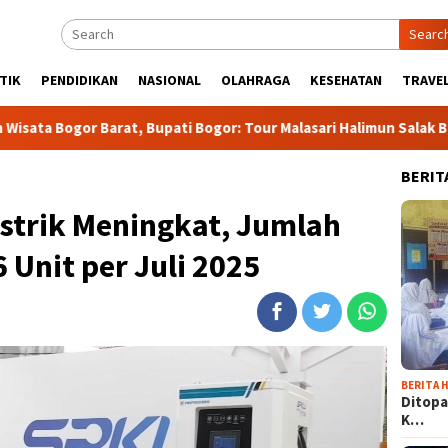
Searc
TIK
PENDIDIKAN
NASIONAL
OLAHRAGA
KESEHATAN
TRAVEL
at, Bupati Bogor: Tour Malasari Halimun Salak Bakal jadi Agenda
BERIT
strik Meningkat, Jumlah
 Unit per Juli 2025
BERITA H
Ditopa
K…