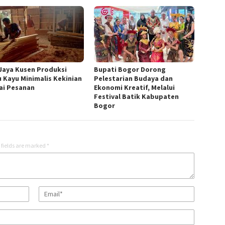
 Jaya Kusen Produksi
Bupati Bogor Dorong
u Kayu Minimalis Kekinian
Pelestarian Budaya dan
ai Pesanan
Ekonomi Kreatif, Melalui
Festival Batik Kabupaten
Bogor
 fields are marked
*