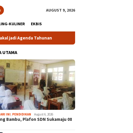
h
AUGUST 9, 2026
ING-KULINER
EKBIS
 Tahunan
Gabpeknas Dukung Ridwan Rusliadi Jadi Calon K
A UTAMA
ARI INI
,
PENDIDIKAN
August 6, 2026
ng Bambu, Plafon SDN Sukamaju 08