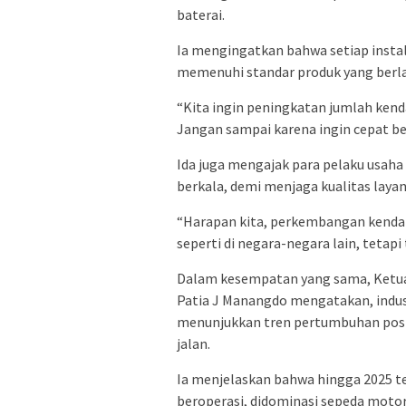
baterai.
Ia mengingatkan bahwa setiap instala
memenuhi standar produk yang berla
“Kita ingin peningkatan jumlah kendar
Jangan sampai karena ingin cepat be
Ida juga mengajak para pelaku usaha 
berkala, demi menjaga kualitas lay
“Harapan kita, perkembangan kendara
seperti di negara-negara lain, teta
Dalam kesempatan yang sama, Ketua
Patia J Manangdo mengatakan, indust
menunjukkan tren pertumbuhan positi
jalan.
Ia menjelaskan bahwa hingga 2025 ter
beroperasi, didominasi sepeda motor