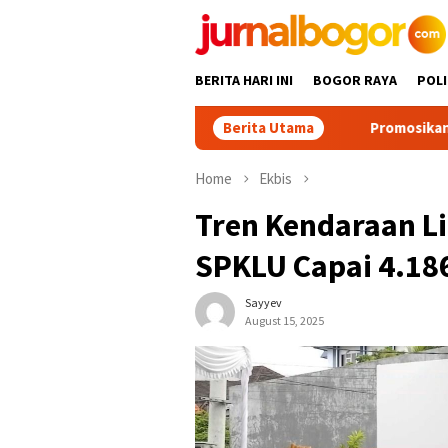
Skip
to
content
BERITA HARI INI
BOGOR RAYA
POLI
Berita Utama
Promosikan Wisata Bogor Bar
Home
Ekbis
Tren Kendaraan Li
SPKLU Capai 4.186
Sayyev
August 15, 2025