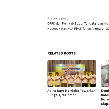
Post
Previous post
DPRD dan Pemkab Bogor Tandatangani No
navigation
Kesepakatan KUA-PPAS Tahun Anggaran 2
RELATED POSTS
Adira Expo Merdeka Tawarkan
Kemi
Bunga 1,76 Persen
Indo
Doro
Klap