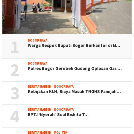
1
BOGOR RAYA
Warga Respek Bupati Bogor Berkantor di M…
2
BOGOR RAYA
Polres Bogor Gerebek Gudang Oplosan Gas …
3
BERITA HARI INI
,
BOGOR RAYA
Kebijakan KLH, Biaya Masuk TNGHS Pamijah…
4
BERITA HARI INI
,
BOGOR RAYA
BPTJ ‘Nyerah’ Soal Biskita T…
BERITA HARI INI
,
POLITIK