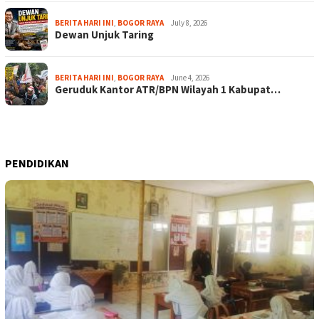
BERITA HARI INI
,
BOGOR RAYA
July 8, 2026
Dewan Unjuk Taring
BERITA HARI INI
,
BOGOR RAYA
June 4, 2026
Geruduk Kantor ATR/BPN Wilayah 1 Kabupat…
PENDIDIKAN