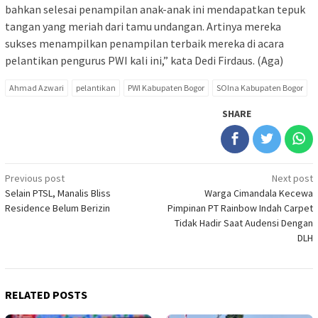
bahkan selesai penampilan anak-anak ini mendapatkan tepuk
tangan yang meriah dari tamu undangan. Artinya mereka
sukses menampilkan penampilan terbaik mereka di acara
pelantikan pengurus PWI kali ini,” kata Dedi Firdaus. (Aga)
Ahmad Azwari
pelantikan
PWI Kabupaten Bogor
SOIna Kabupaten Bogor
SHARE
Post
Previous post
Next post
Selain PTSL, Manalis Bliss
Warga Cimandala Kecewa
navigation
Residence Belum Berizin
Pimpinan PT Rainbow Indah Carpet
Tidak Hadir Saat Audensi Dengan
DLH
RELATED POSTS