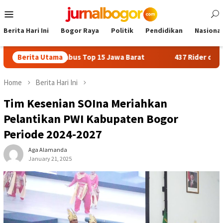
Skip
Mobile
to
Menu
content
Berita Hari Ini
Bogor Raya
Politik
Pendidikan
Nasional
gor Tembus Top 15 Jawa Barat
Berita Utama
437 Rider dari 18 Provins
Home
Berita Hari Ini
Tim Kesenian SOIna Meriahkan
Pelantikan PWI Kabupaten Bogor
Periode 2024-2027
Aga Alamanda
January 21, 2025