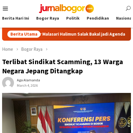
Skip
Mobile
to
Menu
content
Berita Hari Ini
Bogor Raya
Politik
Pendidikan
Nasional
: Tour Malasari Halimun Salak Bakal jadi Agenda Tahunan
Berita Utama
Home
Bogor Raya
Terlibat Sindikat Scamming, 13 Warga
Negara Jepang Ditangkap
Aga Alamanda
March 4, 2026