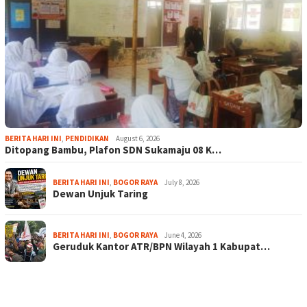
BERITA HARI INI
,
PENDIDIKAN
August 6, 2026
Ditopang Bambu, Plafon SDN Sukamaju 08 K…
BERITA HARI INI
,
BOGOR RAYA
July 8, 2026
Dewan Unjuk Taring
BERITA HARI INI
,
BOGOR RAYA
June 4, 2026
Geruduk Kantor ATR/BPN Wilayah 1 Kabupat…