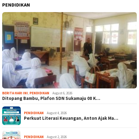
PENDIDIKAN
BERITA HARI INI
,
PENDIDIKAN
August 6, 2026
Ditopang Bambu, Plafon SDN Sukamaju 08 K…
PENDIDIKAN
August 4, 2026
Perkuat Literasi Keuangan, Anton Ajak Ma…
PENDIDIKAN
August 2, 2026