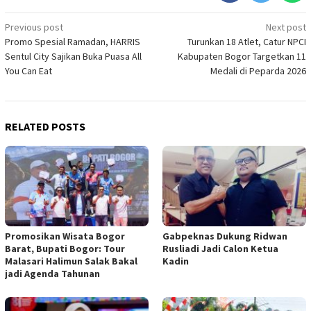
Post
Previous post
Next post
Promo Spesial Ramadan, HARRIS
Turunkan 18 Atlet, Catur NPCI
navigation
Sentul City Sajikan Buka Puasa All
Kabupaten Bogor Targetkan 11
You Can Eat
Medali di Peparda 2026
RELATED POSTS
Promosikan Wisata Bogor
Gabpeknas Dukung Ridwan
Barat, Bupati Bogor: Tour
Rusliadi Jadi Calon Ketua
Malasari Halimun Salak Bakal
Kadin
jadi Agenda Tahunan