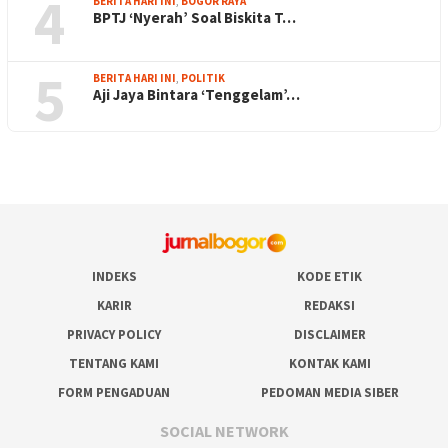
4
BERITA HARI INI
,
BOGOR RAYA
BPTJ ‘Nyerah’ Soal Biskita T…
5
BERITA HARI INI
,
POLITIK
Aji Jaya Bintara ‘Tenggelam’…
INDEKS
KODE ETIK
KARIR
REDAKSI
PRIVACY POLICY
DISCLAIMER
TENTANG KAMI
KONTAK KAMI
FORM PENGADUAN
PEDOMAN MEDIA SIBER
SOCIAL NETWORK