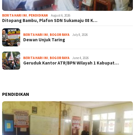
BERITA HARI INI
,
PENDIDIKAN
August 6, 2026
Ditopang Bambu, Plafon SDN Sukamaju 08 K…
BERITA HARI INI
,
BOGOR RAYA
July 8, 2026
Dewan Unjuk Taring
BERITA HARI INI
,
BOGOR RAYA
June 4, 2026
Geruduk Kantor ATR/BPN Wilayah 1 Kabupat…
PENDIDIKAN