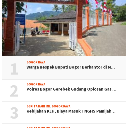
1
BOGOR RAYA
Warga Respek Bupati Bogor Berkantor di M…
2
BOGOR RAYA
Polres Bogor Gerebek Gudang Oplosan Gas …
3
BERITA HARI INI
,
BOGOR RAYA
Kebijakan KLH, Biaya Masuk TNGHS Pamijah…