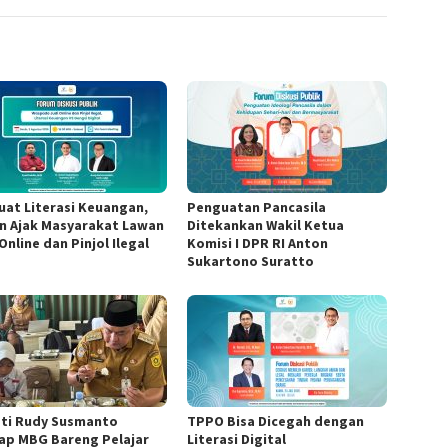
uat Literasi Keuangan,
Penguatan Pancasila
n Ajak Masyarakat Lawan
Ditekankan Wakil Ketua
Online dan Pinjol Ilegal
Komisi I DPR RI Anton
Sukartono Suratto
ti Rudy Susmanto
TPPO Bisa Dicegah dengan
ap MBG Bareng Pelajar
Literasi Digital