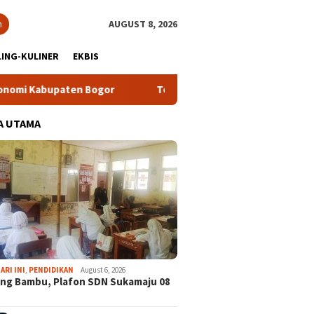
h
AUGUST 8, 2026
ING-KULINER
EKBIS
aten Bogor
Tour Malasari Halimun Salak Kian Diminati, Ra
A UTAMA
ARI INI
,
PENDIDIKAN
August 6, 2026
ng Bambu, Plafon SDN Sukamaju 08