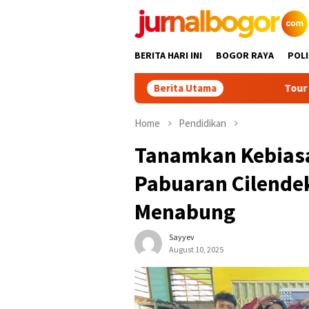
Skip
to
content
BERITA HARI INI
BOGOR RAYA
POLI
Berita Utama
Tour Malasari Jad
Home
Pendidikan
Tanamkan Kebiasa
Pabuaran Cilende
Menabung
Sayyev
August 10, 2025