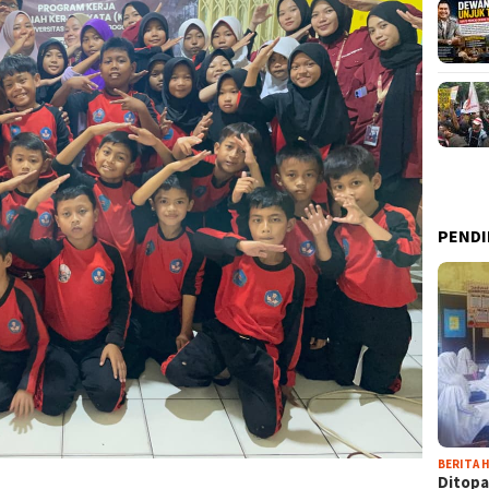
PENDI
BERITA H
Ditopa