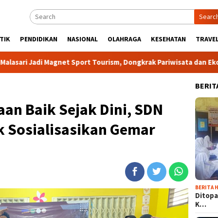
Searc
TIK
PENDIDIKAN
NASIONAL
OLAHRAGA
KESEHATAN
TRAVEL
i Magnet Sport Tourism, Dongkrak Pariwisata dan Ekonomi Kabup
BERIT
an Baik Sejak Dini, SDN
k Sosialisasikan Gemar
BERITA H
Ditopa
K…