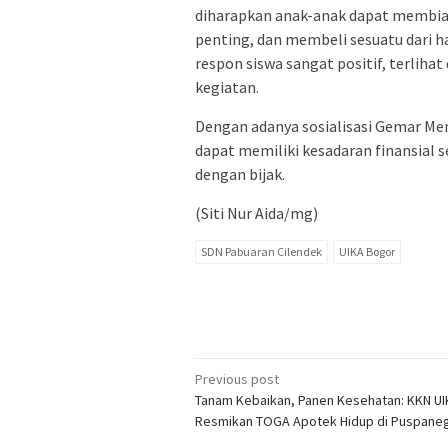
diharapkan anak-anak dapat membi
penting, dan membeli sesuatu dari 
respon siswa sangat positif, terliha
kegiatan.
Dengan adanya sosialisasi Gemar Men
dapat memiliki kesadaran finansial s
dengan bijak.
(Siti Nur Aida/mg)
SDN Pabuaran Cilendek
UIKA Bogor
Post
Previous post
Tanam Kebaikan, Panen Kesehatan: KKN U
navigation
Resmikan TOGA Apotek Hidup di Puspane