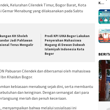
K…
ndek, Kelurahan Cilendek Timur, Bogor Barat, Kota
si Gemar Menabung yang dilaksanakan pada Sabtu
kungan KH Sholeh
Prodi KPI UIKA Bogor Lakukan
kandar Jadi Pahlawan
Penyerahan Mahasiswa
sional Terus Mengalir
Magang di Dewan Dakwah
Islamiyah Indonesia Kota
BERIT
Bogor
4 SDN Pabuaran Cilendek dan dibersamai oleh mahasiswa
 Ibn Khaldun Bogor.
amkan kebiasaan menabung sejak dini, serta membantu
ebutuhan dan keinginan. Dengan semangat dari para
berlangsung meriah dan penuh keceriaan.
, menyampaikan bahwa melalui sosialisasi ini