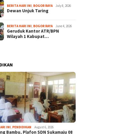
BERITA HARI INI
,
BOGOR RAYA
July 8, 2026
Dewan Unjuk Taring
BERITA HARI INI
,
BOGOR RAYA
June 4, 2026
Geruduk Kantor ATR/BPN
Wilayah 1 Kabupat…
DIKAN
ARI INI
,
PENDIDIKAN
August 6, 2026
ng Bambu, Plafon SDN Sukamaju 08