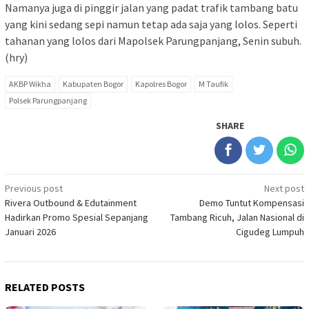
Namanya juga di pinggir jalan yang padat trafik tambang batu
yang kini sedang sepi namun tetap ada saja yang lolos. Seperti
tahanan yang lolos dari Mapolsek Parungpanjang, Senin subuh.
(hry)
AKBP Wikha
Kabupaten Bogor
Kapolres Bogor
M Taufik
Polsek Parungpanjang
SHARE
Post
Previous post
Next post
Rivera Outbound & Edutainment
Demo Tuntut Kompensasi
navigation
Hadirkan Promo Spesial Sepanjang
Tambang Ricuh, Jalan Nasional di
Januari 2026
Cigudeg Lumpuh
RELATED POSTS