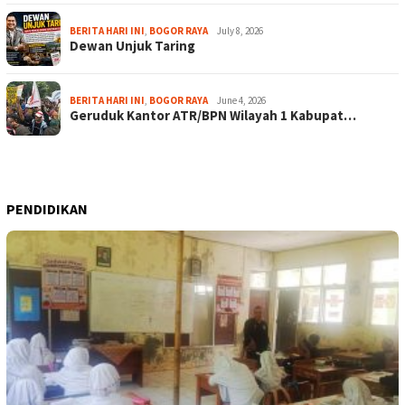
BERITA HARI INI
,
BOGOR RAYA
July 8, 2026
Dewan Unjuk Taring
BERITA HARI INI
,
BOGOR RAYA
June 4, 2026
Geruduk Kantor ATR/BPN Wilayah 1 Kabupat…
PENDIDIKAN