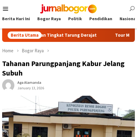
Skip
Mobile
to
Menu
content
Berita Hari Ini
Bogor Raya
Politik
Pendidikan
Nasional
ian Kenaikan Tingkat Tarung Derajat
Berita Utama
Tour Malasari Jadi 
Home
Bogor Raya
Tahanan Parungpanjang Kabur Jelang
Subuh
Aga Alamanda
January 13, 2026