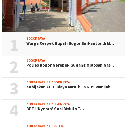
1
BOGOR RAYA
Warga Respek Bupati Bogor Berkantor di M…
2
BOGOR RAYA
Polres Bogor Gerebek Gudang Oplosan Gas …
3
BERITA HARI INI
,
BOGOR RAYA
Kebijakan KLH, Biaya Masuk TNGHS Pamijah…
4
BERITA HARI INI
,
BOGOR RAYA
BPTJ ‘Nyerah’ Soal Biskita T…
BERITA HARI INI
,
POLITIK