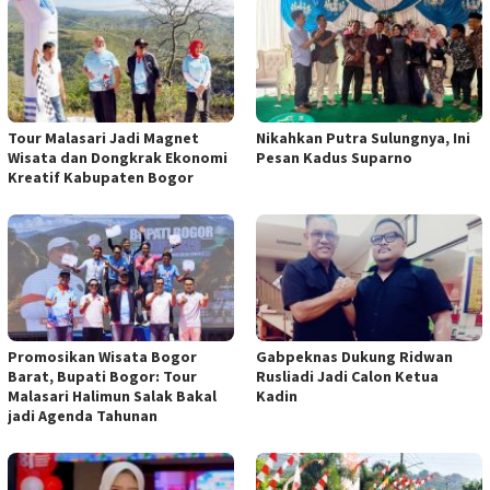
Tour Malasari Jadi Magnet
Nikahkan Putra Sulungnya, Ini
Wisata dan Dongkrak Ekonomi
Pesan Kadus Suparno
Kreatif Kabupaten Bogor
Promosikan Wisata Bogor
Gabpeknas Dukung Ridwan
Barat, Bupati Bogor: Tour
Rusliadi Jadi Calon Ketua
Malasari Halimun Salak Bakal
Kadin
jadi Agenda Tahunan