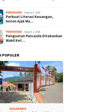
 Rakyat Demokrat
Keren! Dua Desa Wisata
aten Bogor Hadirkan
Kabupaten Bogor Tembus
PENDIDIKAN
August 4, 2026
isi Lintas Generasi,
Top 15 Jawa Barat
Perkuat Literasi Keuangan,
kompakan dan Strategi
Anton Ajak Ma…
PENDIDIKAN
August 2, 2026
Penguatan Pancasila Ditekankan
Wakil Ket…
A POPULER
BOGOR RAYA