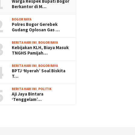
1
Warga Respek Bupati Bogor
Berkantor di M…
2
BOGOR RAYA
Polres Bogor Gerebek
Gudang Oplosan Gas …
3
BERITA HARI INI
,
BOGOR RAYA
Kebijakan KLH, Biaya Masuk
TNGHS Pamijah…
4
BERITA HARI INI
,
BOGOR RAYA
BPTJ ‘Nyerah’ Soal Biskita
T…
5
BERITA HARI INI
,
POLITIK
Aji Jaya Bintara
‘Tenggelam’…