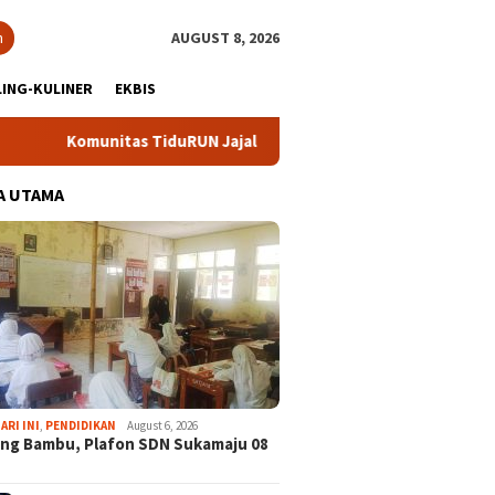
h
AUGUST 8, 2026
ING-KULINER
EKBIS
Komunitas TiduRUN Jajal Jalur Baru Trekking dan Trail Run
A UTAMA
ARI INI
,
PENDIDIKAN
August 6, 2026
ng Bambu, Plafon SDN Sukamaju 08