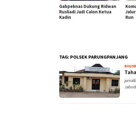
Gabpeknas Dukung Ridwan
Komu
Rusliadi Jadi Calon Ketua
Jalur
Kadin
Run
TAG:
POLSEK PARUNGPANJANG
BOGOR
Taha
jurna
Jabode