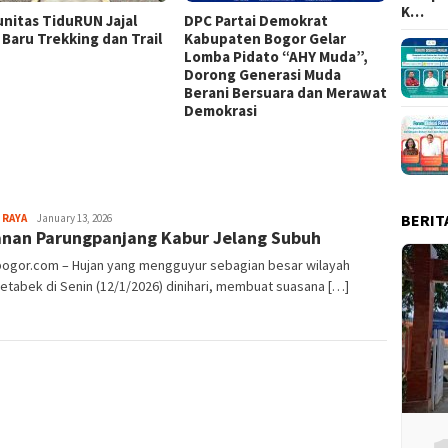
K…
nitas TiduRUN Jajal
DPC Partai Demokrat
Lomba
 Baru Trekking dan Trail
Kabupaten Bogor Gelar
Kabup
Lomba Pidato “AHY Muda”,
Kompet
Dorong Generasi Muda
Uji Ke
Berani Bersuara dan Merawat
Tim
Demokrasi
BERIT
Aga
 RAYA
January 13, 2026
nan Parungpanjang Kabur Jelang Subuh
Alamanda
lbogor.com – Hujan yang mengguyur sebagian besar wilayah
tabek di Senin (12/1/2026) dinihari, membuat suasana […]