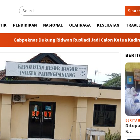
Searc
TIK
PENDIDIKAN
NASIONAL
OLAHRAGA
KESEHATAN
TRAVEL
abpeknas Dukung Ridwan Rusliadi Jadi Calon Ketua Kadin
BERIT
BERITA H
Ditopa
K…