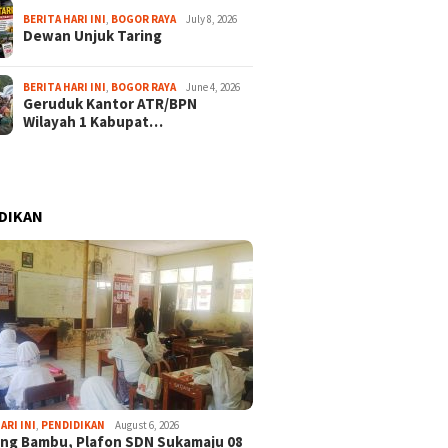
BERITA HARI INI
,
BOGOR RAYA
July 8, 2026
Dewan Unjuk Taring
BERITA HARI INI
,
BOGOR RAYA
June 4, 2026
Geruduk Kantor ATR/BPN
Wilayah 1 Kabupat…
DIKAN
ARI INI
,
PENDIDIKAN
August 6, 2026
ng Bambu, Plafon SDN Sukamaju 08