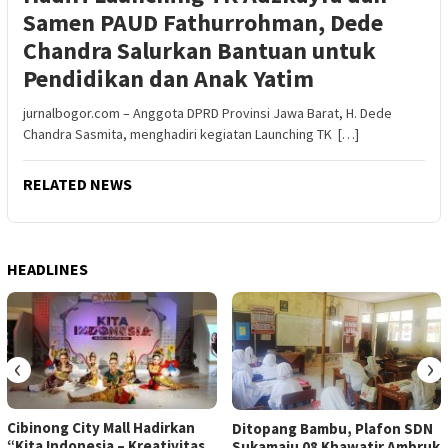
Samen PAUD Fathurrohman, Dede
Chandra Salurkan Bantuan untuk
Pendidikan dan Anak Yatim
jurnalbogor.com – Anggota DPRD Provinsi Jawa Barat, H. Dede
Chandra Sasmita, menghadiri kegiatan Launching TK […]
RELATED NEWS
HEADLINES
‹
›
Cibinong City Mall Hadirkan
Ditopang Bambu, Plafon SDN
“Kita Indonesia – Kreativitas
Sukamaju 08 Khawatir Ambruk