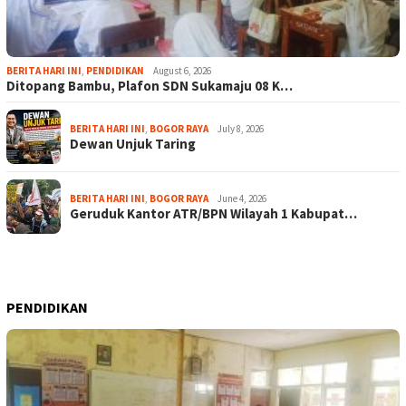
BERITA HARI INI
,
PENDIDIKAN
August 6, 2026
Ditopang Bambu, Plafon SDN Sukamaju 08 K…
BERITA HARI INI
,
BOGOR RAYA
July 8, 2026
Dewan Unjuk Taring
BERITA HARI INI
,
BOGOR RAYA
June 4, 2026
Geruduk Kantor ATR/BPN Wilayah 1 Kabupat…
PENDIDIKAN