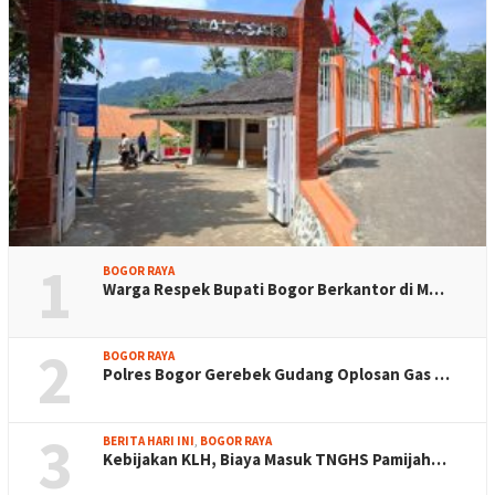
1
BOGOR RAYA
Warga Respek Bupati Bogor Berkantor di M…
2
BOGOR RAYA
Polres Bogor Gerebek Gudang Oplosan Gas …
3
BERITA HARI INI
,
BOGOR RAYA
Kebijakan KLH, Biaya Masuk TNGHS Pamijah…