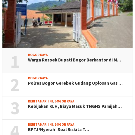
1
BOGOR RAYA
Warga Respek Bupati Bogor Berkantor di M…
2
BOGOR RAYA
Polres Bogor Gerebek Gudang Oplosan Gas …
3
BERITA HARI INI
,
BOGOR RAYA
Kebijakan KLH, Biaya Masuk TNGHS Pamijah…
4
BERITA HARI INI
,
BOGOR RAYA
BPTJ ‘Nyerah’ Soal Biskita T…