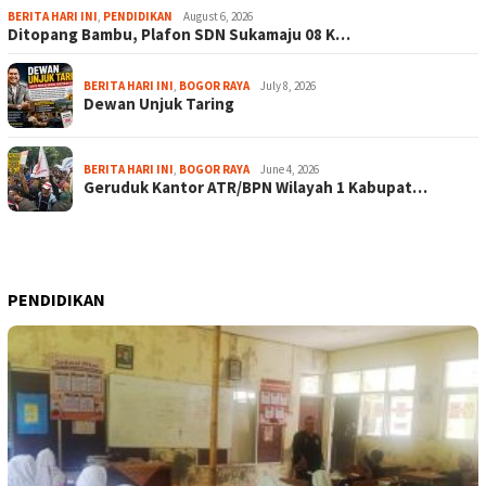
BERITA HARI INI
,
PENDIDIKAN
August 6, 2026
Ditopang Bambu, Plafon SDN Sukamaju 08 K…
BERITA HARI INI
,
BOGOR RAYA
July 8, 2026
Dewan Unjuk Taring
BERITA HARI INI
,
BOGOR RAYA
June 4, 2026
Geruduk Kantor ATR/BPN Wilayah 1 Kabupat…
PENDIDIKAN