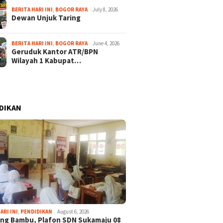
BERITA HARI INI
,
BOGOR RAYA
July 8, 2026
Dewan Unjuk Taring
BERITA HARI INI
,
BOGOR RAYA
June 4, 2026
Geruduk Kantor ATR/BPN
Wilayah 1 Kabupat…
DIKAN
ARI INI
,
PENDIDIKAN
August 6, 2026
ng Bambu, Plafon SDN Sukamaju 08