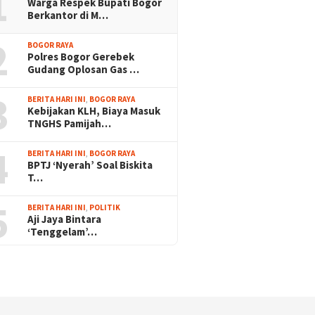
1
Warga Respek Bupati Bogor
Berkantor di M…
2
BOGOR RAYA
Polres Bogor Gerebek
Gudang Oplosan Gas …
3
BERITA HARI INI
,
BOGOR RAYA
Kebijakan KLH, Biaya Masuk
TNGHS Pamijah…
4
BERITA HARI INI
,
BOGOR RAYA
BPTJ ‘Nyerah’ Soal Biskita
T…
5
BERITA HARI INI
,
POLITIK
Aji Jaya Bintara
‘Tenggelam’…