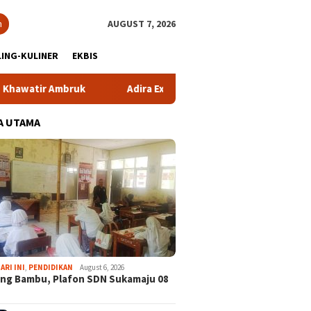
h
AUGUST 7, 2026
ING-KULINER
EKBIS
r Ambruk
Adira Expo Merdeka Tawarkan Bunga 1,76 Pers
A UTAMA
ARI INI
,
PENDIDIKAN
August 6, 2026
ng Bambu, Plafon SDN Sukamaju 08