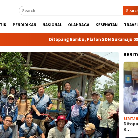
Searc
TIK
PENDIDIKAN
NASIONAL
OLAHRAGA
KESEHATAN
TRAVEL
Ditopang Bambu, Plafon SDN Sukamaju 08 Khawati
BERIT
BERITA H
Ditopa
K…