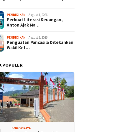
Promosi Wisata,
Kajari Denny Achmad Dukung
PENDIDIKAN
August 4, 2026
Perkuat Literasi Keuangan,
n Peserta Ikuti Tour
Pembangunan Wisma dan
Anton Ajak Ma…
ri Halimun Salak 2026
Sarana Latihan Atlet NPCI
PENDIDIKAN
August 2, 2026
Penguatan Pancasila Ditekankan
Wakil Ket…
A POPULER
BOGOR RAYA