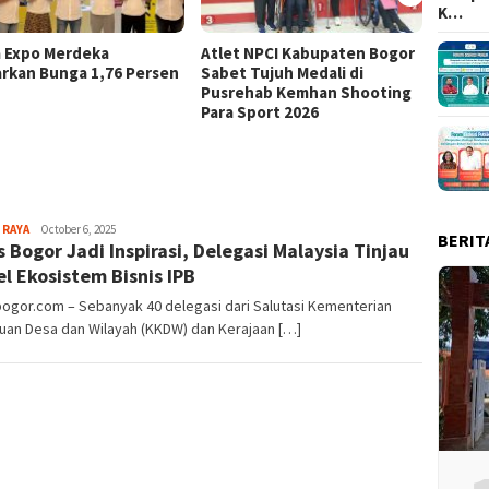
K…
a Expo Merdeka
Atlet NPCI Kabupaten Bogor
Ajang 
rkan Bunga 1,76 Persen
Sabet Tujuh Medali di
Ratusa
Pusrehab Kemhan Shooting
Malasa
Para Sport 2026
Sayyev
 RAYA
October 6, 2025
BERIT
s Bogor Jadi Inspirasi, Delegasi Malaysia Tinjau
l Ekosistem Bisnis IPB
bogor.com – Sebanyak 40 delegasi dari Salutasi Kementerian
uan Desa dan Wilayah (KKDW) dan Kerajaan […]