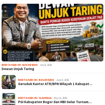
BERITA HARI INI
,
BOGOR RAYA
July 8, 2026
Dewan Unjuk Taring
BERITA HARI INI
,
BOGOR RAYA
June 4, 2026
Geruduk Kantor ATR/BPN Wilayah 1 Kabupat…
BERITA HARI INI
,
OLAHRAGA
May 14, 2026
PGI Kabupaten Bogor dan MBI Gelar Turnam…