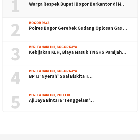
1
Warga Respek Bupati Bogor Berkantor di M…
2
BOGOR RAYA
Polres Bogor Gerebek Gudang Oplosan Gas …
3
BERITA HARI INI
,
BOGOR RAYA
Kebijakan KLH, Biaya Masuk TNGHS Pamijah…
4
BERITA HARI INI
,
BOGOR RAYA
BPTJ ‘Nyerah’ Soal Biskita T…
5
BERITA HARI INI
,
POLITIK
Aji Jaya Bintara ‘Tenggelam’…