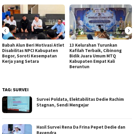
‹
›
Babah Alun Beri Motivasi Atlet
13 Kelurahan Turunkan
Disabilitas NPCI Kabupaten
Kafilah Terbaik, Cibinong
Bogor, Soroti Kesempatan
Bidik Juara Umum MTQ
Kerja yang Setara
Kabupaten Empat Kali
Beruntun
TAG:
SURVEI
Survei Poldata, Elektabilitas Dedie Rachim
Stagnan, Sendi Mengejar
Hasil Survei Rena Da Frina Pepet Dedie dan
Rayendra