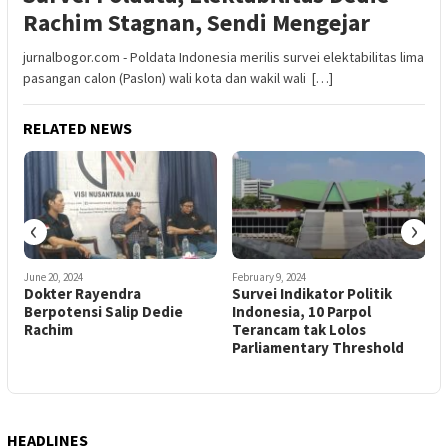
Rachim Stagnan, Sendi Mengejar
jurnalbogor.com - Poldata Indonesia merilis survei elektabilitas lima
pasangan calon (Paslon) wali kota dan wakil wali […]
RELATED NEWS
‹
›
June 20, 2024
February 9, 2024
A
Dokter Rayendra
Survei Indikator Politik
H
Berpotensi Salip Dedie
Indonesia, 10 Parpol
Rachim
Terancam tak Lolos
Parliamentary Threshold
HEADLINES