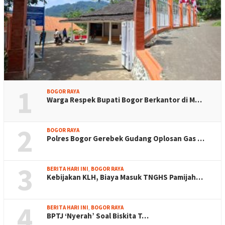
1
BOGOR RAYA
Warga Respek Bupati Bogor Berkantor di M…
2
BOGOR RAYA
Polres Bogor Gerebek Gudang Oplosan Gas …
3
BERITA HARI INI
,
BOGOR RAYA
Kebijakan KLH, Biaya Masuk TNGHS Pamijah…
4
BERITA HARI INI
,
BOGOR RAYA
BPTJ ‘Nyerah’ Soal Biskita T…