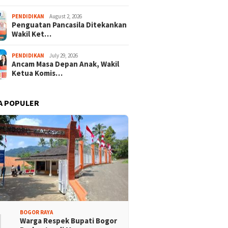
PENDIDIKAN
August 2, 2026
Penguatan Pancasila Ditekankan
ra Merah Putih
Ketua KONI Apresiasi Atlet
Wakil Ket…
sa Terbentang Megah
Panjat Tebing Terlibat
dion Pakansari
Pengibaran Merah Putih
Raksasa
PENDIDIKAN
July 29, 2026
Ancam Masa Depan Anak, Wakil
Ketua Komis…
A POPULER
1
BOGOR RAYA
Warga Respek Bupati Bogor