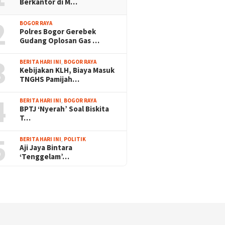
Berkantor di M…
2
BOGOR RAYA
Polres Bogor Gerebek
Gudang Oplosan Gas …
3
BERITA HARI INI
,
BOGOR RAYA
Kebijakan KLH, Biaya Masuk
TNGHS Pamijah…
4
BERITA HARI INI
,
BOGOR RAYA
BPTJ ‘Nyerah’ Soal Biskita
T…
5
BERITA HARI INI
,
POLITIK
Aji Jaya Bintara
‘Tenggelam’…