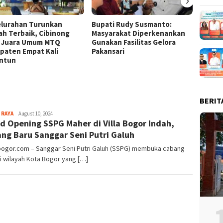
elurahan Turunkan
Bupati Rudy Susmanto:
Bende
lah Terbaik, Cibinong
Masyarakat Diperkenankan
Raksa
k Juara Umum MTQ
Gunakan Fasilitas Gelora
di Sta
paten Empat Kali
Pakansari
ntun
BERIT
Sayyev
 RAYA
August 10, 2024
d Opening SSPG Maher di Villa Bogor Indah,
ng Baru Sanggar Seni Putri Galuh
lbogor.com – Sanggar Seni Putri Galuh (SSPG) membuka cabang
i wilayah Kota Bogor yang […]