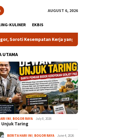
h
AUGUST 6, 2026
ING-KULINER
EKBIS
ti Kesempatan Kerja yang Setara
13 Kelurahan Turunkan 
A UTAMA
ARI INI
,
BOGOR RAYA
July 8, 2026
 Unjuk Taring
BERITA HARI INI
,
BOGOR RAYA
June 4, 2026