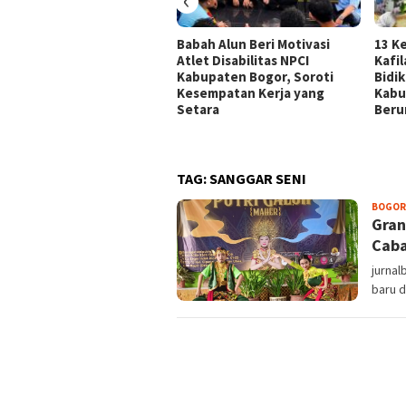
Babah Alun Beri Motivasi
13 K
Atlet Disabilitas NPCI
Kafi
Kabupaten Bogor, Soroti
Bidi
Kesempatan Kerja yang
Kabu
Setara
Beru
TAG:
SANGGAR SENI
BOGOR
Gran
Caba
jurna
baru d