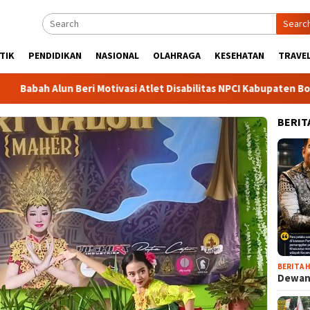
Searc
TIK
PENDIDIKAN
NASIONAL
OLAHRAGA
KESEHATAN
TRAVEL
 Alun Beri Motivasi Atlet Disabilitas NPCI Kabupaten Bogor, Soro
BERIT
BERITA H
Dewan