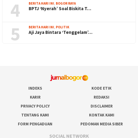
4
BERITA HARI INI
,
BOGOR RAYA
BPTJ ‘Nyerah’ Soal Biskita T…
5
BERITA HARI INI
,
POLITIK
Aji Jaya Bintara ‘Tenggelam’…
INDEKS
KODE ETIK
KARIR
REDAKSI
PRIVACY POLICY
DISCLAIMER
TENTANG KAMI
KONTAK KAMI
FORM PENGADUAN
PEDOMAN MEDIA SIBER
SOCIAL NETWORK