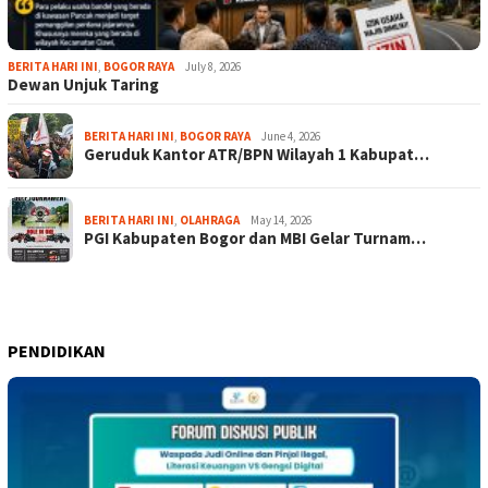
BERITA HARI INI
,
BOGOR RAYA
July 8, 2026
Dewan Unjuk Taring
BERITA HARI INI
,
BOGOR RAYA
June 4, 2026
Geruduk Kantor ATR/BPN Wilayah 1 Kabupat…
BERITA HARI INI
,
OLAHRAGA
May 14, 2026
PGI Kabupaten Bogor dan MBI Gelar Turnam…
PENDIDIKAN