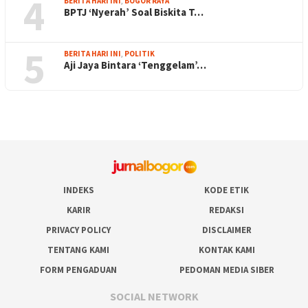
4
BERITA HARI INI
,
BOGOR RAYA
BPTJ ‘Nyerah’ Soal Biskita T…
5
BERITA HARI INI
,
POLITIK
Aji Jaya Bintara ‘Tenggelam’…
INDEKS
KODE ETIK
KARIR
REDAKSI
PRIVACY POLICY
DISCLAIMER
TENTANG KAMI
KONTAK KAMI
FORM PENGADUAN
PEDOMAN MEDIA SIBER
SOCIAL NETWORK