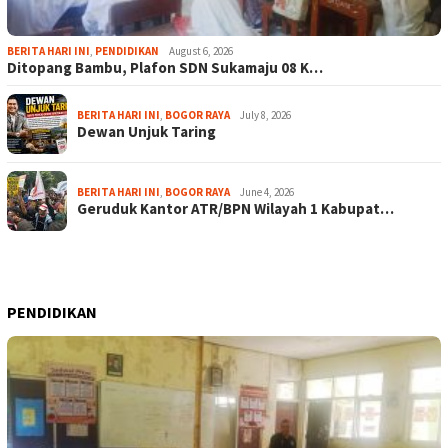
BERITA HARI INI
,
PENDIDIKAN
August 6, 2026
Ditopang Bambu, Plafon SDN Sukamaju 08 K…
BERITA HARI INI
,
BOGOR RAYA
July 8, 2026
Dewan Unjuk Taring
BERITA HARI INI
,
BOGOR RAYA
June 4, 2026
Geruduk Kantor ATR/BPN Wilayah 1 Kabupat…
PENDIDIKAN