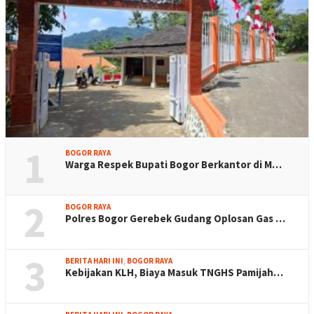
1
BOGOR RAYA
Warga Respek Bupati Bogor Berkantor di M…
2
BOGOR RAYA
Polres Bogor Gerebek Gudang Oplosan Gas …
3
BERITA HARI INI
,
BOGOR RAYA
Kebijakan KLH, Biaya Masuk TNGHS Pamijah…