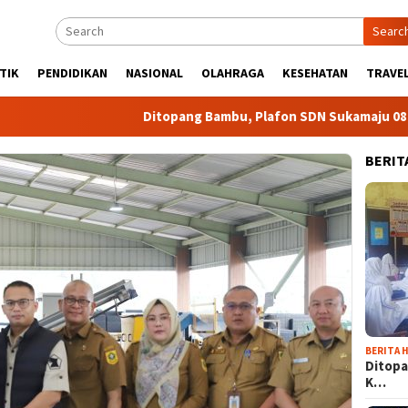
Searc
TIK
PENDIDIKAN
NASIONAL
OLAHRAGA
KESEHATAN
TRAVEL
Ditopang Bambu, Plafon SDN Sukamaju 08 Khawa
BERIT
BERITA H
Ditopa
K…