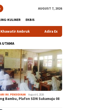
h
AUGUST 7, 2026
ING-KULINER
EKBIS
tir Ambruk
Adira Expo Merdeka Tawarkan Bunga 1,76 Per
A UTAMA
ARI INI
,
PENDIDIKAN
August 6, 2026
ng Bambu, Plafon SDN Sukamaju 08