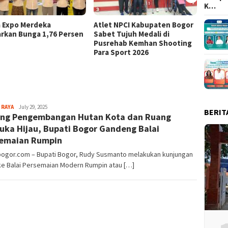
K…
a Expo Merdeka
Atlet NPCI Kabupaten Bogor
Ajang 
rkan Bunga 1,76 Persen
Sabet Tujuh Medali di
Ratusa
Pusrehab Kemhan Shooting
Malasa
Para Sport 2026
Aga
 RAYA
July 29, 2025
BERIT
ng Pengembangan Hutan Kota dan Ruang
Alamanda
uka Hijau, Bupati Bogor Gandeng Balai
emaian Rumpin
lbogor.com – Bupati Bogor, Rudy Susmanto melakukan kunjungan
ke Balai Persemaian Modern Rumpin atau […]