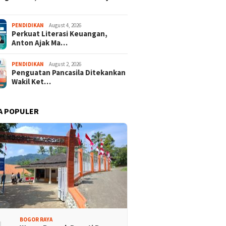
Promosi Wisata,
Kajari Denny Achmad Dukung
PENDIDIKAN
August 4, 2026
Perkuat Literasi Keuangan,
n Peserta Ikuti Tour
Pembangunan Wisma dan
Anton Ajak Ma…
ri Halimun Salak 2026
Sarana Latihan Atlet NPCI
PENDIDIKAN
August 2, 2026
Penguatan Pancasila Ditekankan
Wakil Ket…
A POPULER
BOGOR RAYA