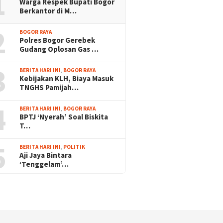
1
Warga Respek Bupati Bogor
Berkantor di M…
2
BOGOR RAYA
Polres Bogor Gerebek
Gudang Oplosan Gas …
3
BERITA HARI INI
,
BOGOR RAYA
Kebijakan KLH, Biaya Masuk
TNGHS Pamijah…
4
BERITA HARI INI
,
BOGOR RAYA
BPTJ ‘Nyerah’ Soal Biskita
T…
5
BERITA HARI INI
,
POLITIK
Aji Jaya Bintara
‘Tenggelam’…