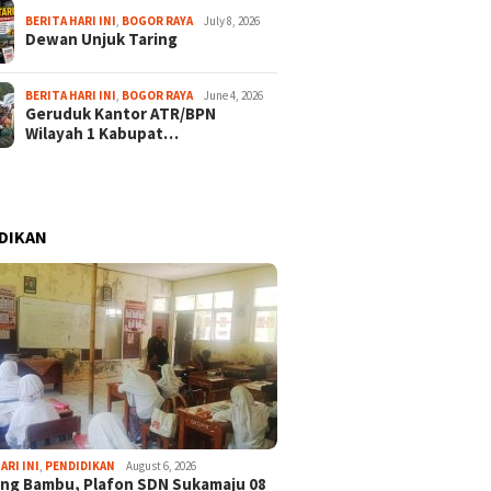
BERITA HARI INI
,
BOGOR RAYA
July 8, 2026
Dewan Unjuk Taring
BERITA HARI INI
,
BOGOR RAYA
June 4, 2026
Geruduk Kantor ATR/BPN
Wilayah 1 Kabupat…
DIKAN
ARI INI
,
PENDIDIKAN
August 6, 2026
ng Bambu, Plafon SDN Sukamaju 08