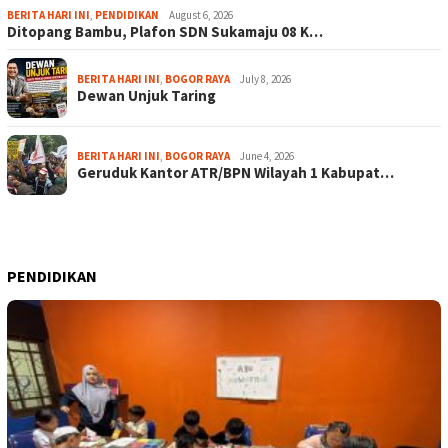
BERITA HARI INI
,
PENDIDIKAN
August 6, 2026
Ditopang Bambu, Plafon SDN Sukamaju 08 K…
BERITA HARI INI
,
BOGOR RAYA
July 8, 2026
Dewan Unjuk Taring
BERITA HARI INI
,
BOGOR RAYA
June 4, 2026
Geruduk Kantor ATR/BPN Wilayah 1 Kabupat…
PENDIDIKAN