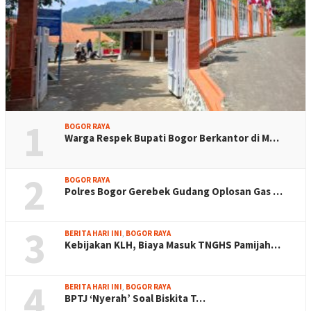
1
BOGOR RAYA
Warga Respek Bupati Bogor Berkantor di M…
2
BOGOR RAYA
Polres Bogor Gerebek Gudang Oplosan Gas …
3
BERITA HARI INI
,
BOGOR RAYA
Kebijakan KLH, Biaya Masuk TNGHS Pamijah…
4
BERITA HARI INI
,
BOGOR RAYA
BPTJ ‘Nyerah’ Soal Biskita T…