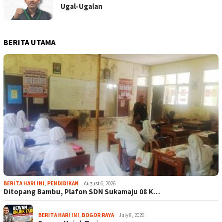
Ugal-Ugalan
BERITA UTAMA
BERITA HARI INI
,
PENDIDIKAN
August 6, 2026
Ditopang Bambu, Plafon SDN Sukamaju 08 K…
BERITA HARI INI
,
BOGOR RAYA
July 8, 2026