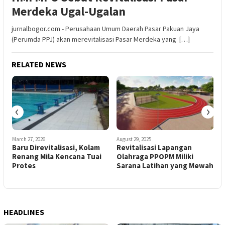
Merdeka Ugal-Ugalan
jurnalbogor.com - Perusahaan Umum Daerah Pasar Pakuan Jaya
(Perumda PPJ) akan merevitalisasi Pasar Merdeka yang […]
RELATED NEWS
‹
›
March 27, 2026
August 29, 2025
S
Baru Direvitalisasi, Kolam
Revitalisasi Lapangan
M
Renang Mila Kencana Tuai
Olahraga PPOPM Miliki
Protes
Sarana Latihan yang Mewah
S
HEADLINES