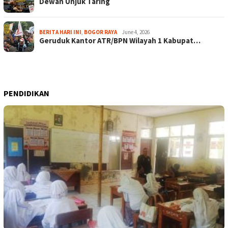
Dewan Unjuk Taring
BERITA HARI INI
,
BOGOR RAYA
June 4, 2026
Geruduk Kantor ATR/BPN Wilayah 1 Kabupat…
PENDIDIKAN