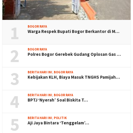
1
BOGOR RAYA
Warga Respek Bupati Bogor Berkantor di M…
2
BOGOR RAYA
Polres Bogor Gerebek Gudang Oplosan Gas …
3
BERITA HARI INI
,
BOGOR RAYA
Kebijakan KLH, Biaya Masuk TNGHS Pamijah…
4
BERITA HARI INI
,
BOGOR RAYA
BPTJ ‘Nyerah’ Soal Biskita T…
5
BERITA HARI INI
,
POLITIK
Aji Jaya Bintara ‘Tenggelam’…