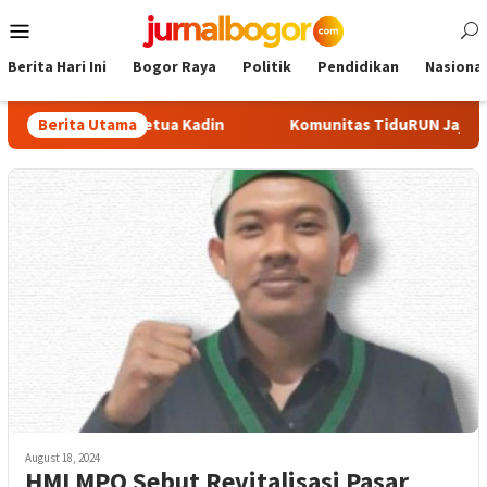
Skip
Mobile
to
Menu
content
Berita Hari Ini
Bogor Raya
Politik
Pendidikan
Nasional
i Calon Ketua Kadin
Berita Utama
Komunitas TiduRUN Jajal Jalur Baru 
August 18, 2024
HMI MPO Sebut Revitalisasi Pasar