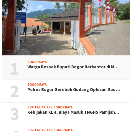
1
BOGOR RAYA
Warga Respek Bupati Bogor Berkantor di M…
2
BOGOR RAYA
Polres Bogor Gerebek Gudang Oplosan Gas …
3
BERITA HARI INI
,
BOGOR RAYA
Kebijakan KLH, Biaya Masuk TNGHS Pamijah…
BERITA HARI INI
,
BOGOR RAYA