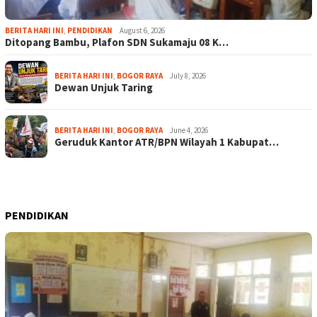
BERITA HARI INI
,
PENDIDIKAN
August 6, 2026
Ditopang Bambu, Plafon SDN Sukamaju 08 K…
BERITA HARI INI
,
BOGOR RAYA
July 8, 2026
Dewan Unjuk Taring
BERITA HARI INI
,
BOGOR RAYA
June 4, 2026
Geruduk Kantor ATR/BPN Wilayah 1 Kabupat…
PENDIDIKAN