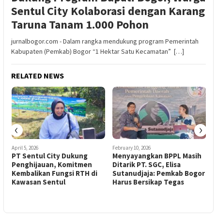
Sentul City Kolaborasi dengan Karang
Taruna Tanam 1.000 Pohon
jurnalbogor.com - Dalam rangka mendukung program Pemerintah
Kabupaten (Pemkab) Bogor “1 Hektar Satu Kecamatan” […]
RELATED NEWS
‹
›
April 5, 2026
February 10, 2026
A
PT Sentul City Dukung
Menyayangkan BPPL Masih
Penghijauan, Komitmen
Ditarik PT. SGC, Elisa
S
Kembalikan Fungsi RTH di
Sutanudjaja: Pemkab Bogor
b
Kawasan Sentul
Harus Bersikap Tegas