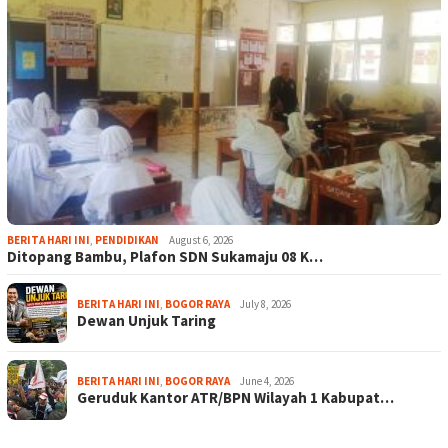
BERITA HARI INI
,
PENDIDIKAN
August 6, 2026
Ditopang Bambu, Plafon SDN Sukamaju 08 K…
BERITA HARI INI
,
BOGOR RAYA
July 8, 2026
Dewan Unjuk Taring
BERITA HARI INI
,
BOGOR RAYA
June 4, 2026
Geruduk Kantor ATR/BPN Wilayah 1 Kabupat…