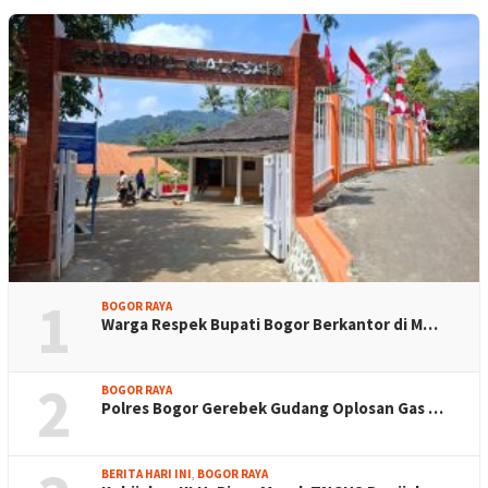
1
BOGOR RAYA
Warga Respek Bupati Bogor Berkantor di M…
2
BOGOR RAYA
Polres Bogor Gerebek Gudang Oplosan Gas …
BERITA HARI INI
,
BOGOR RAYA