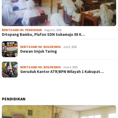
BERITA HARI INI
,
PENDIDIKAN
August 6, 2026
Ditopang Bambu, Plafon SDN Sukamaju 08 K…
BERITA HARI INI
,
BOGOR RAYA
July 8, 2026
Dewan Unjuk Taring
BERITA HARI INI
,
BOGOR RAYA
June 4, 2026
Geruduk Kantor ATR/BPN Wilayah 1 Kabupat…
PENDIDIKAN