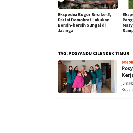
Ekspedisi Bogor Biru ke-5,
Ekspe
Partai Demokrat Lakukan
Pang
Bersih-bersih Sungai di
Masy
Jasinga
Sam
TAG:
POSYANDU CILENDEK TIMUR
BOGOR
Posy
Kerj
jurnal
Kecam