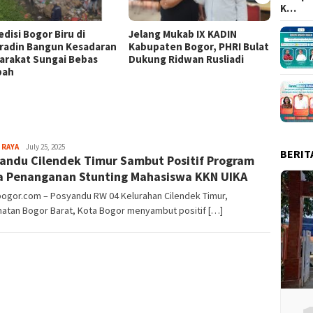
K…
disi Bogor Biru di
Jelang Mukab IX KADIN
Cibino
radin Bangun Kesadaran
Kabupaten Bogor, PHRI Bulat
“Kita 
arakat Sungai Bebas
Dukung Ridwan Rusliadi
Anak 
pah
RI ke-
Sayyev
 RAYA
July 25, 2025
BERIT
andu Cilendek Timur Sambut Positif Program
a Penanganan Stunting Mahasiswa KKN UIKA
bogor.com – Posyandu RW 04 Kelurahan Cilendek Timur,
atan Bogor Barat, Kota Bogor menyambut positif […]