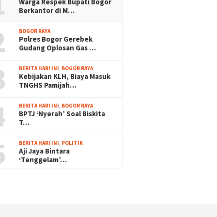
1
Warga Respek Bupati Bogor
Berkantor di M…
2
BOGOR RAYA
Polres Bogor Gerebek
Gudang Oplosan Gas …
3
BERITA HARI INI
,
BOGOR RAYA
Kebijakan KLH, Biaya Masuk
TNGHS Pamijah…
4
BERITA HARI INI
,
BOGOR RAYA
BPTJ ‘Nyerah’ Soal Biskita
T…
5
BERITA HARI INI
,
POLITIK
Aji Jaya Bintara
‘Tenggelam’…