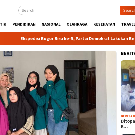
Searc
TIK
PENDIDIKAN
NASIONAL
OLAHRAGA
KESEHATAN
TRAVEL
Ekspedisi Bogor Biru ke-5, Partai Demokrat Lakukan Bersih-bersi
BERIT
BERITA H
Ditopa
K…