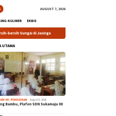
h
AUGUST 7, 2026
ING-KULINER
EKBIS
h Sungai di Jasinga
Ekspedisi Bogor Biru di Pangradin B
A UTAMA
ARI INI
,
PENDIDIKAN
August 6, 2026
ng Bambu, Plafon SDN Sukamaju 08