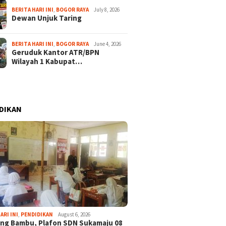
BERITA HARI INI
,
BOGOR RAYA
July 8, 2026
Dewan Unjuk Taring
BERITA HARI INI
,
BOGOR RAYA
June 4, 2026
Geruduk Kantor ATR/BPN
Wilayah 1 Kabupat…
DIKAN
ARI INI
,
PENDIDIKAN
August 6, 2026
ng Bambu, Plafon SDN Sukamaju 08