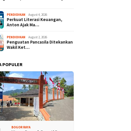
ng City Mall Hadirkan
Ditopang Bambu, Plafon SDN
PENDIDIKAN
August 4, 2026
Perkuat Literasi Keuangan,
Indonesia – Kreativitas
Sukamaju 08 Khawatir
Anton Ajak Ma…
Bangsa” Rayakan HUT
Ambruk
81
PENDIDIKAN
August 2, 2026
Penguatan Pancasila Ditekankan
Wakil Ket…
A POPULER
BOGOR RAYA