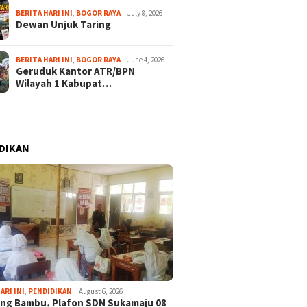
BERITA HARI INI
,
BOGOR RAYA
July 8, 2026
Dewan Unjuk Taring
BERITA HARI INI
,
BOGOR RAYA
June 4, 2026
Geruduk Kantor ATR/BPN
Wilayah 1 Kabupat…
DIKAN
ARI INI
,
PENDIDIKAN
August 6, 2026
ng Bambu, Plafon SDN Sukamaju 08