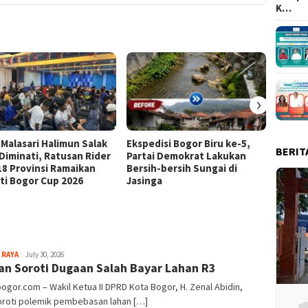
K…
›
 Malasari Halimun Salak
Ekspedisi Bogor Biru ke-5,
Eksped
BERIT
 Diminati, Ratusan Rider
Partai Demokrat Lakukan
Pangr
 18 Provinsi Ramaikan
Bersih-bersih Sungai di
Masyar
ti Bogor Cup 2026
Jasinga
Samp
Aga
 RAYA
July 30, 2026
n Soroti Dugaan Salah Bayar Lahan R3
Alamanda
bogor.com – Wakil Ketua II DPRD Kota Bogor, H. Zenal Abidin,
roti polemik pembebasan lahan […]