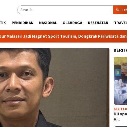
Searc
TIK
PENDIDIKAN
NASIONAL
OLAHRAGA
KESEHATAN
TRAVEL
i Jadi Magnet Sport Tourism, Dongkrak Pariwisata dan Ekonomi 
BERIT
BERITA H
Ditopa
K…