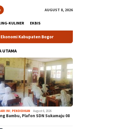
h
AUGUST 8, 2026
ING-KULINER
EKBIS
Kabupaten Bogor
Tour Malasari Halimun Salak Kian Diminat
A UTAMA
ARI INI
,
PENDIDIKAN
August 6, 2026
ng Bambu, Plafon SDN Sukamaju 08