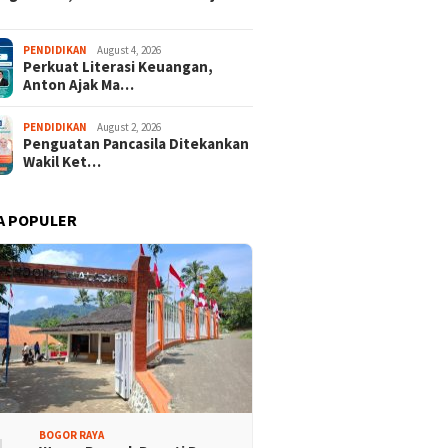
PENDIDIKAN
August 4, 2026
Perkuat Literasi Keuangan,
Anton Ajak Ma…
PENDIDIKAN
August 2, 2026
Penguatan Pancasila Ditekankan
Wakil Ket…
isi Bogor Biru di
Jelang Mukab IX KADIN
A POPULER
adin Bangun Kesadaran
Kabupaten Bogor, PHRI Bulat
akat Sungai Bebas
Dukung Ridwan Rusliadi
ah
BOGOR RAYA