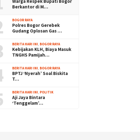
1
Warga Respek Bupati Bogor
Berkantor di M…
2
BOGOR RAYA
Polres Bogor Gerebek
Gudang Oplosan Gas …
3
BERITA HARI INI
,
BOGOR RAYA
Kebijakan KLH, Biaya Masuk
TNGHS Pamijah…
4
BERITA HARI INI
,
BOGOR RAYA
BPTJ ‘Nyerah’ Soal Biskita
T…
5
BERITA HARI INI
,
POLITIK
Aji Jaya Bintara
‘Tenggelam’…