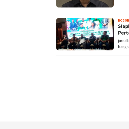
BOGOR
Siap
Pert
jurnal
bangs