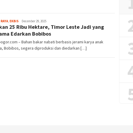
Aga
 RAYA
,
EKBIS
December 29, 2025
kan 25 Ribu Hektare, Timor Leste Jadi yang
Alamanda
ama Edarkan Bobibos
bogor.com – Bahan bakar nabati berbasis jerami karya anak
a, Bobibos, segera diproduksi dan diedarkan […]