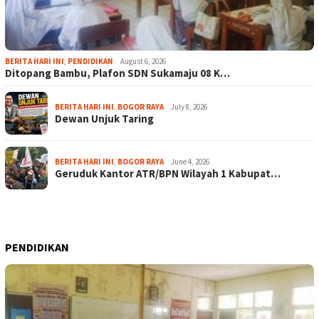
BERITA HARI INI
,
PENDIDIKAN
August 6, 2026
Ditopang Bambu, Plafon SDN Sukamaju 08 K…
BERITA HARI INI
,
BOGOR RAYA
July 8, 2026
Dewan Unjuk Taring
BERITA HARI INI
,
BOGOR RAYA
June 4, 2026
Geruduk Kantor ATR/BPN Wilayah 1 Kabupat…
PENDIDIKAN