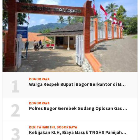
1
BOGOR RAYA
Warga Respek Bupati Bogor Berkantor di M…
2
BOGOR RAYA
Polres Bogor Gerebek Gudang Oplosan Gas …
3
BERITA HARI INI
,
BOGOR RAYA
Kebijakan KLH, Biaya Masuk TNGHS Pamijah…