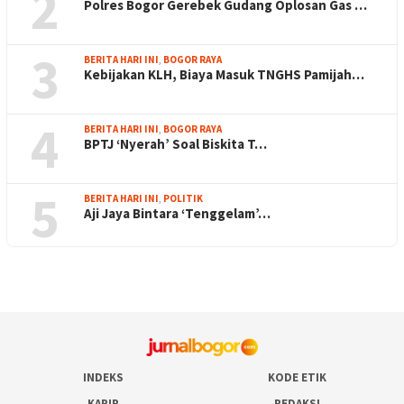
2
Polres Bogor Gerebek Gudang Oplosan Gas …
3
BERITA HARI INI
,
BOGOR RAYA
Kebijakan KLH, Biaya Masuk TNGHS Pamijah…
4
BERITA HARI INI
,
BOGOR RAYA
BPTJ ‘Nyerah’ Soal Biskita T…
5
BERITA HARI INI
,
POLITIK
Aji Jaya Bintara ‘Tenggelam’…
INDEKS
KODE ETIK
KARIR
REDAKSI