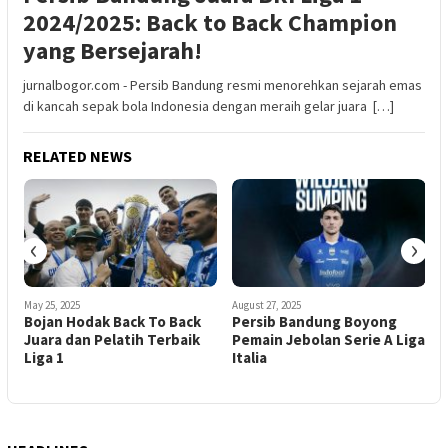
2024/2025: Back to Back Champion
yang Bersejarah!
jurnalbogor.com - Persib Bandung resmi menorehkan sejarah emas
di kancah sepak bola Indonesia dengan meraih gelar juara […]
RELATED NEWS
‹
›
May 25, 2025
August 27, 2025
A
Bojan Hodak Back To Back
Persib Bandung Boyong
Juara dan Pelatih Terbaik
Pemain Jebolan Serie A Liga
H
Liga 1
Italia