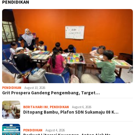
PENDIDIKAN
PENDIDIKAN
August 10, 2026
Grit Prospera Gandeng Pengembang, Target…
BERITA HARI INI
,
PENDIDIKAN
August 6, 2026
Ditopang Bambu, Plafon SDN Sukamaju 08 K…
PENDIDIKAN
August 4, 2026