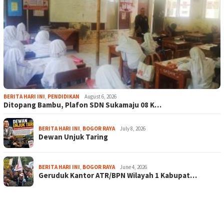
BERITA HARI INI
,
PENDIDIKAN
August 6, 2026
Ditopang Bambu, Plafon SDN Sukamaju 08 K…
BERITA HARI INI
,
BOGOR RAYA
July 8, 2026
Dewan Unjuk Taring
BERITA HARI INI
,
BOGOR RAYA
June 4, 2026
Geruduk Kantor ATR/BPN Wilayah 1 Kabupat…