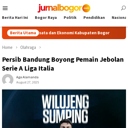
Skip
Mobile
to
Menu
content
Berita Hari Ini
Bogor Raya
Politik
Pendidikan
Nasional
ak Pariwisata dan Ekonomi Kabupaten Bogor
Berita Utama
Tour Malasar
Home
Olahraga
Persib Bandung Boyong Pemain Jebolan
Serie A Liga Italia
Aga Alamanda
August 27, 2025