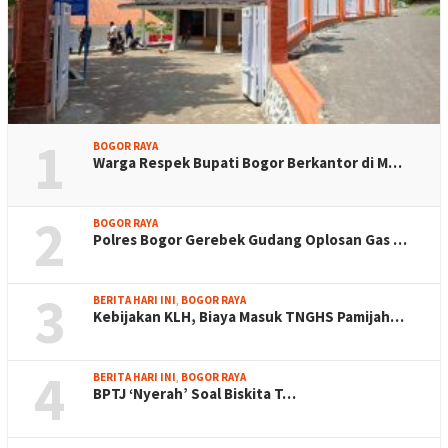
1
BOGOR RAYA
Warga Respek Bupati Bogor Berkantor di M…
2
BOGOR RAYA
Polres Bogor Gerebek Gudang Oplosan Gas …
3
BERITA HARI INI
,
BOGOR RAYA
Kebijakan KLH, Biaya Masuk TNGHS Pamijah…
4
BERITA HARI INI
,
BOGOR RAYA
BPTJ ‘Nyerah’ Soal Biskita T…