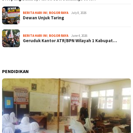
BERITA HARI INI
,
BOGOR RAYA
July 8, 2026
Dewan Unjuk Taring
BERITA HARI INI
,
BOGOR RAYA
June 4, 2026
Geruduk Kantor ATR/BPN Wilayah 1 Kabupat…
PENDIDIKAN