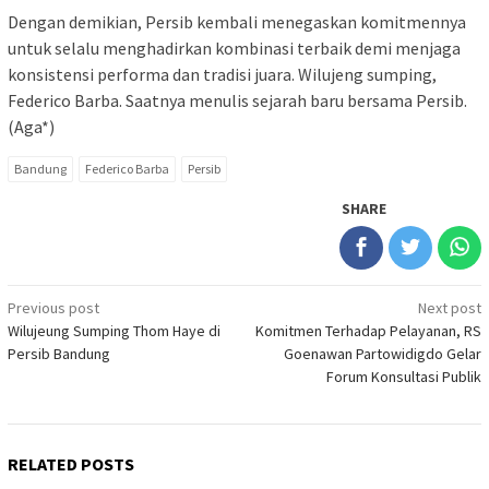
Dengan demikian, Persib kembali menegaskan komitmennya
untuk selalu menghadirkan kombinasi terbaik demi menjaga
konsistensi performa dan tradisi juara. Wilujeng sumping,
Federico Barba. Saatnya menulis sejarah baru bersama Persib.
(Aga*)
Bandung
Federico Barba
Persib
SHARE
Post
Previous post
Next post
Wilujeung Sumping Thom Haye di
Komitmen Terhadap Pelayanan, RS
navigation
Persib Bandung
Goenawan Partowidigdo Gelar
Forum Konsultasi Publik
RELATED POSTS