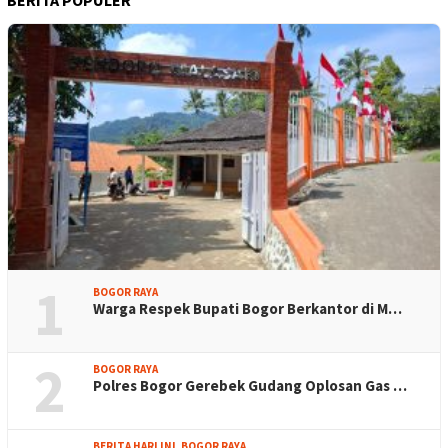
1
BOGOR RAYA
Warga Respek Bupati Bogor Berkantor di M…
2
BOGOR RAYA
Polres Bogor Gerebek Gudang Oplosan Gas …
BERITA HARI INI
,
BOGOR RAYA