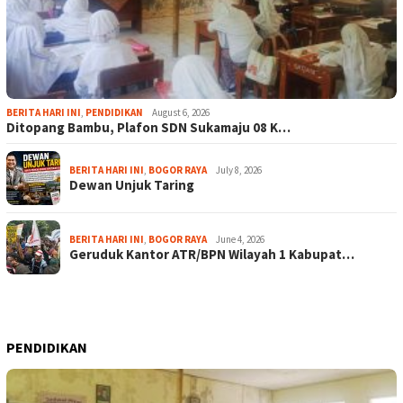
BERITA HARI INI
,
PENDIDIKAN
August 6, 2026
Ditopang Bambu, Plafon SDN Sukamaju 08 K…
BERITA HARI INI
,
BOGOR RAYA
July 8, 2026
Dewan Unjuk Taring
BERITA HARI INI
,
BOGOR RAYA
June 4, 2026
Geruduk Kantor ATR/BPN Wilayah 1 Kabupat…
PENDIDIKAN