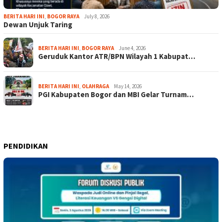
BERITA HARI INI
,
BOGOR RAYA
July 8, 2026
Dewan Unjuk Taring
BERITA HARI INI
,
BOGOR RAYA
June 4, 2026
Geruduk Kantor ATR/BPN Wilayah 1 Kabupat…
BERITA HARI INI
,
OLAHRAGA
May 14, 2026
PGI Kabupaten Bogor dan MBI Gelar Turnam…
PENDIDIKAN