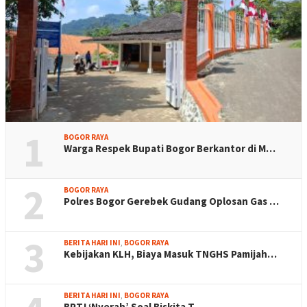
1
BOGOR RAYA
Warga Respek Bupati Bogor Berkantor di M…
2
BOGOR RAYA
Polres Bogor Gerebek Gudang Oplosan Gas …
3
BERITA HARI INI
,
BOGOR RAYA
Kebijakan KLH, Biaya Masuk TNGHS Pamijah…
BERITA HARI INI
,
BOGOR RAYA
BPTJ ‘Nyerah’ Soal Biskita T…