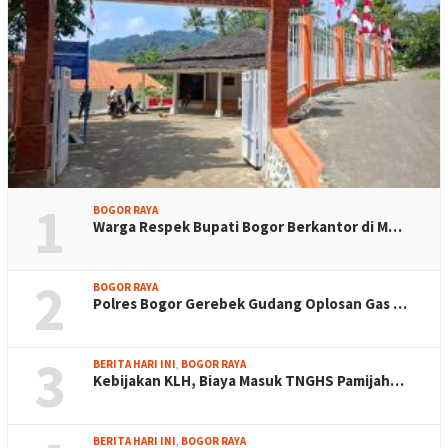
1
BOGOR RAYA
Warga Respek Bupati Bogor Berkantor di M…
2
BOGOR RAYA
Polres Bogor Gerebek Gudang Oplosan Gas …
3
BERITA HARI INI
,
BOGOR RAYA
Kebijakan KLH, Biaya Masuk TNGHS Pamijah…
BERITA HARI INI
,
BOGOR RAYA