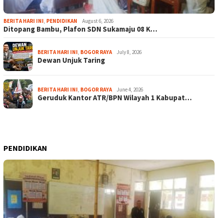
BERITA HARI INI
,
PENDIDIKAN
August 6, 2026
Ditopang Bambu, Plafon SDN Sukamaju 08 K…
BERITA HARI INI
,
BOGOR RAYA
July 8, 2026
Dewan Unjuk Taring
BERITA HARI INI
,
BOGOR RAYA
June 4, 2026
Geruduk Kantor ATR/BPN Wilayah 1 Kabupat…
PENDIDIKAN