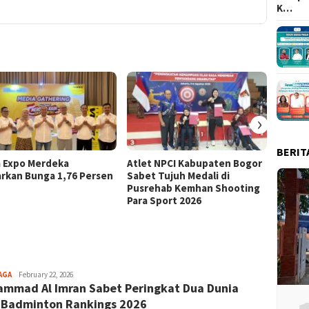
K…
›
BERIT
a Expo Merdeka
Atlet NPCI Kabupaten Bogor
Ajang 
rkan Bunga 1,76 Persen
Sabet Tujuh Medali di
Ratusa
Pusrehab Kemhan Shooting
Malasa
Para Sport 2026
Aga
AGA
February 22, 2026
mmad Al Imran Sabet Peringkat Dua Dunia
Alamanda
Badminton Rankings 2026