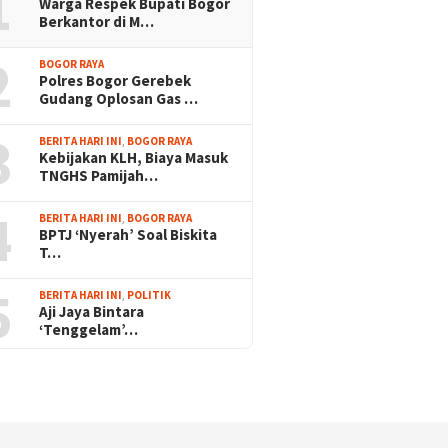
1
Warga Respek Bupati Bogor
Berkantor di M…
2
BOGOR RAYA
Polres Bogor Gerebek
Gudang Oplosan Gas …
3
BERITA HARI INI
,
BOGOR RAYA
Kebijakan KLH, Biaya Masuk
TNGHS Pamijah…
4
BERITA HARI INI
,
BOGOR RAYA
BPTJ ‘Nyerah’ Soal Biskita
T…
5
BERITA HARI INI
,
POLITIK
Aji Jaya Bintara
‘Tenggelam’…