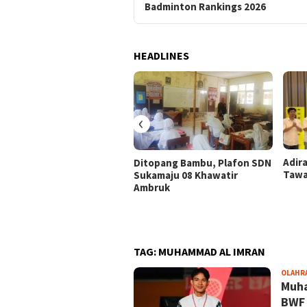
Badminton Rankings 2026
HEADLINES
‹
Adir
Ditopang Bambu, Plafon SDN
Tawa
Sukamaju 08 Khawatir
Ambruk
TAG:
MUHAMMAD AL IMRAN
OLAHR
Muha
BWF 