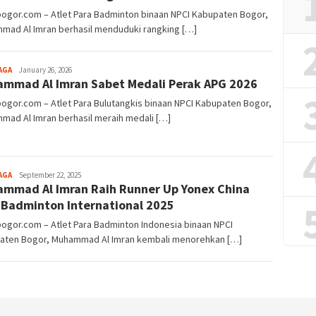
bogor.com – Atlet Para Badminton binaan NPCI Kabupaten Bogor,
mad Al Imran berhasil menduduki rangking […]
Aga
AGA
January 26, 2026
mmad Al Imran Sabet Medali Perak APG 2026
Alamanda
bogor.com – Atlet Para Bulutangkis binaan NPCI Kabupaten Bogor,
mad Al Imran berhasil meraih medali […]
Aga
AGA
September 22, 2025
mmad Al Imran Raih Runner Up Yonex China
Alamanda
 Badminton International 2025
bogor.com – Atlet Para Badminton Indonesia binaan NPCI
aten Bogor, Muhammad Al Imran kembali menorehkan […]