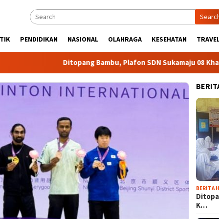
Searc
TIK
PENDIDIKAN
NASIONAL
OLAHRAGA
KESEHATAN
TRAVEL
Ditopang Bambu, Plafon SDN Sukamaju 08 Khawatir Am
BERIT
BERITA H
Ditopa
K…