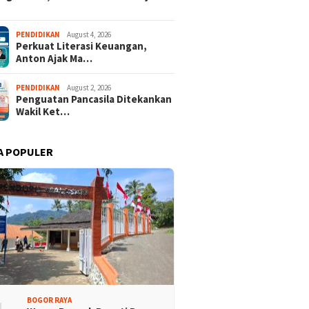
PENDIDIKAN
August 4, 2026
Perkuat Literasi Keuangan,
Anton Ajak Ma…
PENDIDIKAN
August 2, 2026
Penguatan Pancasila Ditekankan
Wakil Ket…
A POPULER
Promosi Wisata,
Kajari Denny Achmad Dukung
n Peserta Ikuti Tour
Pembangunan Wisma dan
ri Halimun Salak 2026
Sarana Latihan Atlet NPCI
BOGOR RAYA