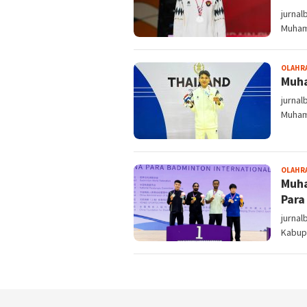
jurnal
Muham
OLAHR
Muha
jurnal
Muham
OLAHR
Muha
Para
jurnal
Kabup