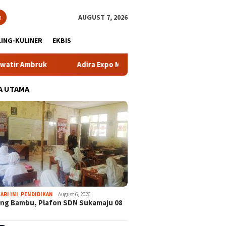
h
AUGUST 7, 2026
ING-KULINER
EKBIS
bruk
Adira Expo Merdeka Tawarkan Bunga 1,76 Persen
A UTAMA
ARI INI
,
PENDIDIKAN
August 6, 2026
ng Bambu, Plafon SDN Sukamaju 08