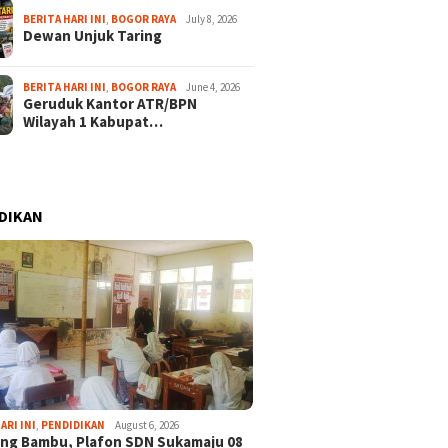
BERITA HARI INI
,
BOGOR RAYA
July 8, 2026
Dewan Unjuk Taring
BERITA HARI INI
,
BOGOR RAYA
June 4, 2026
Geruduk Kantor ATR/BPN
Wilayah 1 Kabupat…
DIKAN
ARI INI
,
PENDIDIKAN
August 6, 2026
ng Bambu, Plafon SDN Sukamaju 08