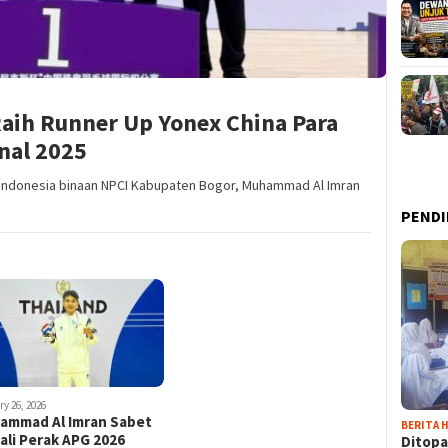
ih Runner Up Yonex China Para
nal 2025
n Indonesia binaan NPCI Kabupaten Bogor, Muhammad Al Imran
PENDI
y 26, 2026
ammad Al Imran Sabet
BERITA H
ali Perak APG 2026
Ditopa